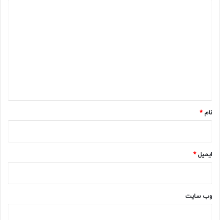
د
ی
د
گ
ا
ه
*
نام
*
ایمیل
*
وب‌ سایت