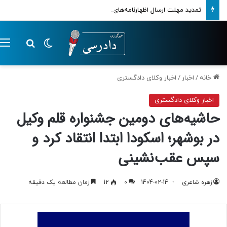
تمدید مهلت ارسال اظهارنامه‌های مالیاتی تا پایان تابستان 1405
تغییر پوسته
م
جستجو ب
خانه
/
اخبار
/
اخبار وکلای دادگستری
اخبار وکلای دادگستری
حاشیه‌های دومین جشنواره قلم وکیل
در بوشهر؛ اسکودا ابتدا انتقاد کرد و
سپس عقب‌نشینی
زهره شاعری
1404-02-14
0
12
زمان مطالعه یک دقیقه