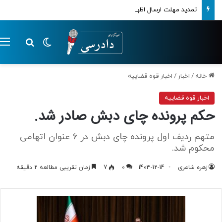
تمدید مهلت ارسال اظهارنامه‌های مالیاتی تا پایان تابستان 1405
تغییر پوسته
م
جستجو ب
خانه
/
اخبار
/
اخبار قوه قضاییه
اخبار قوه قضاییه
حکم پرونده چای دبش صادر شد.
متهم ردیف اول پرونده چای دبش در 6 عنوان اتهامی
محکوم شد.
زهره شاعری
1403-12-14
0
7
زمان تقریبی مطالعه 2 دقیقه