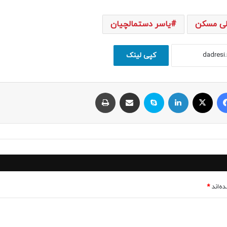
ی مسکن
یاسر دستمالچیان
کپی لینک
فیسبوک
ایکس
لینکداین
اسکایپ
اشتراک با ایمیل
چاپ
ه‌اند
*