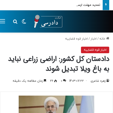
تمدید مهلت ارسال اظهارنامه‌های مالیاتی تا پایان تابستان 1405
تغییر پوسته
م
جستجو ب
خانه
/
اخبار
/
اخبار قوه قضاییه
اخبار قوه قضاییه
دادستان کل کشور: اراضی زراعی نباید
به باغ ویلا تبدیل شوند
زهره شاعری
1403-07-22
0
26
زمان مطالعه یک دقیقه