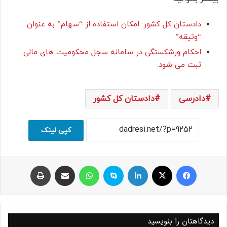
دادستان کل کشور: امکان استفاده از “سهام” به عنوان
“وثیقه”
احکام ورشکستگی در سامانه سجل محکومیت های مالی
ثبت می شود.
دادرسی
دادستان کل کشور
کپی لینک
فیسبوک
ایکس
لینکداین
اسکایپ
واتس آپ
اشتراک با ایمیل
چاپ
دیدگاهتان را بنویسید