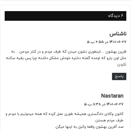
6 دیدگاه
گ
ناشناس
ف
1401-06-27 در 2:55 ب.ظ
ت
افرین بهشون …اینطوری نشون میدن که طرف مردم و در کنار مردمن….نه
:
مثل اون یارو که اومده گفته دختره خودش مشکل داشته چرا پس بقیه سکته
نکردن.
پاسخ
گ
Nastaran
ف
1401-06-27 در 8:38 ب.ظ
ت
کانون وکلای دادگستری همیشه طوری عمل کرده که همه میدونیم با مردم و
:
طرف مردم هستن.
صد آفرین بهشون واقعا وکیل به اینها میگن.