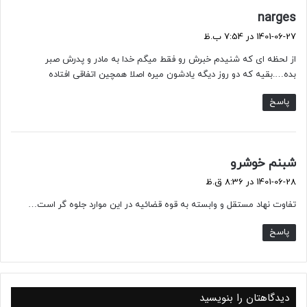
گ
narges
ف
1401-06-27 در 7:54 ب.ظ
ت
از لحظه ای که شنیدم خبرش رو فقط میگم خدا به مادر و پدرش صبر
:
بده….بقیه که دو روز دیگه یادشون میره اصلا همچین اتفاقی افتاده
پاسخ
گ
شبنم خوشرو
ف
1401-06-28 در 8:36 ق.ظ
ت
تفاوت نهاد مستقل و وابسته به قوه قضائیه در این موارد جلوه گر است…
:
پاسخ
دیدگاهتان را بنویسید