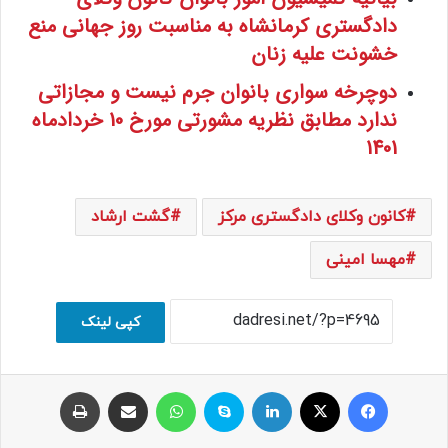
دادگستری کرمانشاه به مناسبت روز جهانی منع
خشونت علیه زنان
دوچرخه سواری بانوان جرم نیست و مجازاتی
ندارد مطابق نظریه مشورتی مورخ 10 خردادماه
1401
کانون وکلای دادگستری مرکز
گشت ارشاد
مهسا امینی
کپی لینک
فیسبوک
ایکس
لینکداین
اسکایپ
واتس آپ
اشتراک با ایمیل
چاپ