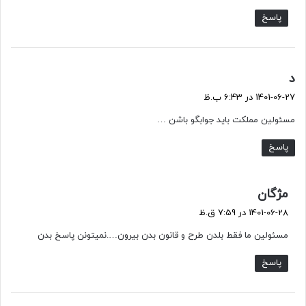
پاسخ
گ
د
ف
1401-06-27 در 6:43 ب.ظ
ت
مسئولین مملکت باید جوابگو باشن …
:
پاسخ
گ
مژگان
ف
1401-06-28 در 7:59 ق.ظ
ت
مسئولین ما فقط بلدن طرح و قانون بدن بیرون….نمیتونن پاسخ بدن
:
پاسخ