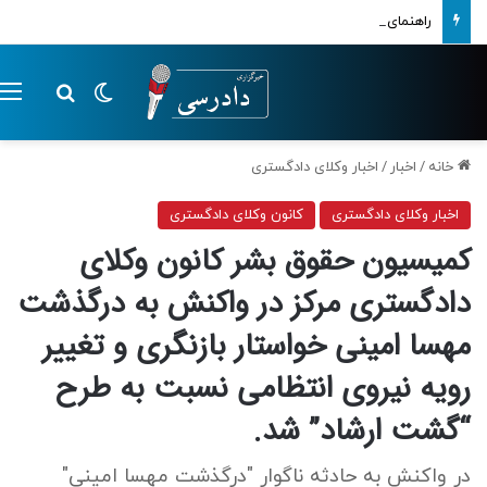
راهنمای ساده ثبت اسناد قولنامه‌ای در سامانه کاتب (ساغر)
تغییر پوسته
م
جستجو ب
خانه
/
اخبار
/
اخبار وکلای دادگستری
اخبار وکلای دادگستری
کانون وکلای دادگستری
کمیسیون حقوق بشر کانون وکلای
دادگستری مرکز در واکنش به درگذشت
مهسا امینی خواستار بازنگری و تغییر
رویه نیروی انتظامی نسبت به طرح
“گشت‌ ارشاد” شد.
در واکنش به حادثه ناگوار "درگذشت مهسا امینی"