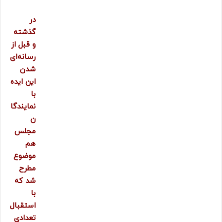
در
گذشته
و قبل از
رسانه‌ای
شدن
این ایده
با
نمایندگا
ن
مجلس
هم
موضوع
مطرح
شد که
با
استقبال
تعدادی