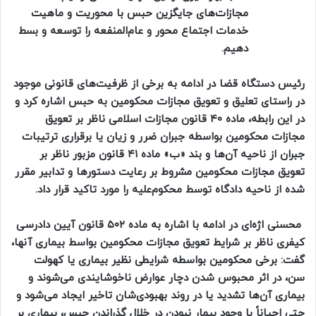
مجازات‌های جایگزین حبس با محوریت و ماهیت
خدمات اجتماع محور و عام‌المنفعه را توسعه و بسط
دهیم.
رئیس دستگاه قضا در ادامه به برخی از ظرفیت‌های قانونی موجود
در راستای تعلیق و تعویق مجازات محکومین به حبس اشاره کرد و
در این رابطه، ماده ۴۰ قانون مجازات اسلامی ناظر بر تعویق
مجازات محکومین بواسطه جبران ضرر و زیان یا برقراری ترتیبات
جبران از ناحیه آن‌ها و بند «ب» ماده ۴۱ قانون مزبور ناظر بر
تعویق مجازات محکومین مشروط بر رعایت دستورها و تدابیر مقرر
شده از ناحیه دادگاه توسط محکوم‌علیه را مورد تاکید قرار داد.
محسنی اژه‌ای در ادامه با اشاره به ماده ۵۰۲ قانون آیین دادرسی
کیفری ناظر بر شرایط تعویق مجازات محکومین بواسط بیماری آنها،
گفت: برخی محکومین بواسطه شرایطی نظیر بیماری یا کهولت
سن، در اثر محبوس شدن دچار عوارض ناخوشایندی می‌شوند و
بیماری آن‌ها تشدید یا در روند بهبودی‌شان تاخیر ایجاد می‌شود و
حتی احیاناً با وجود بیمار نبودن در خلال گذراندن حبس، بیماری بر