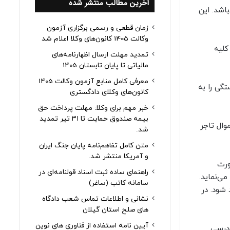
آخرین مطالب منتشر شده
اشد. این
زمان قطعی و رسمی برگزاری آزمون
وکالت 1405 کانون‌های وکلا اعلام شد
 تجارت، فهرست کلیه
تمدید مهلت ارسال اظهارنامه‌های
مالیاتی تا پایان تابستان 1405
معرفی کامل منابع آزمون وکالت 1405
گی را به
کانون‌های وکلای دادگستری
خبر مهم برای وکلا: مهلت پرداخت حق
بیمه صندوق حمایت تا ۳۱ تیر تمدید
وال تاجر
شد.
متن کامل تفاهم‌نامه پایان جنگ ایران
و آمریکا منتشر شد.
ورت
راهنمای ساده ثبت اسناد قولنامه‌ای در
ی‌نماید.
سامانه کاتب (ساغر)
 شود. در
نشانی و اطلاعات تماس شعب دادگاه
های صلح استان گیلان
آیین نامه استفاده از فناوری های نوین
 اجرای ماده (۱۹۹) قانون آئین دادرسی