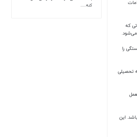
امات
کنه......
تی که
ی‌شود.
تگی را
ه تحصیلی
عمل
اشد. این