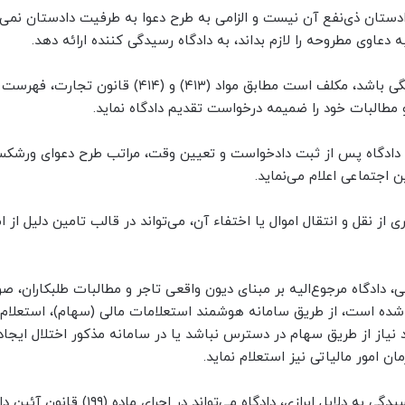
تان ذی‌نفع آن نیست و الزامی به طرح دعوا به طرفیت دادستان نمی‌ب
عاوی مطروحه را لازم بداند، به دادگاه رسیدگی کننده ارائه دهد.
در صورتی که تاجر یا شرکت تجاری خواهان ورشکستگی باشد، مکلف است مطابق مواد (۴۱۳) و (۴۱۴) قانون
 مطالبات خود را ضمیمه درخواست تقدیم دادگاه نماید.
گاه پس از ثبت دادخواست و تعیین وقت، مراتب طرح دعوای ورشکست
 اجتماعی اعلام می‌نماید.
 نقل و انتقال اموال یا اختفاء آن، می‌تواند در قالب تامین دلیل از ام
 دادگاه مرجوع‌الیه بر مبنای دیون واقعی تاجر و مطالبات طلبکاران، ص
شده است، از طریق سامانه هوشمند استعلامات مالی (سهام)، استعلام م
نیاز از طریق سهام در دسترس نباشد یا در سامانه مذکور اختلال ایجاد
ان امور مالیاتی نیز استعلام نماید.
به منظور احراز توقف در دعوای ورشکستگی علاوه بر رسیدگی به دلایل ابرازی، دادگاه می‌تواند در