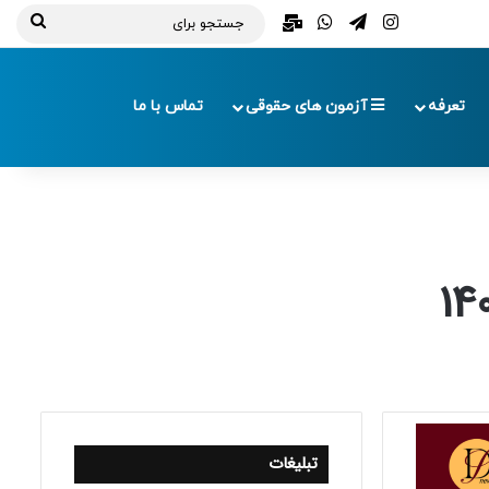
تلگرام
اینستاگرام
واتس آپ
ایمیل
جستج
برای
تعرفه
آزمون های حقوقی
تماس با ما
تبلیغات