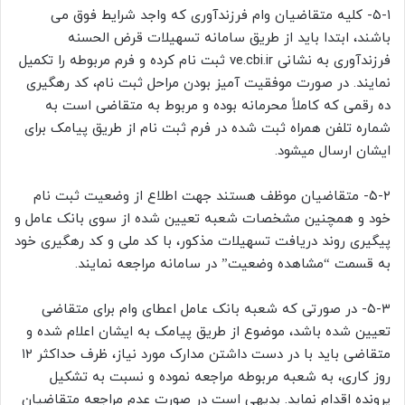
۵-۱- کلیه متقاضیان وام فرزندآوری که واجد شرایط فوق می
باشند، ابتدا باید از طریق سامانه تسهیلات قرض الحسنه
فرزندآوری به نشانی ve.cbi.ir ثبت نام کرده و فرم مربوطه را تکمیل
نمایند. در صورت موفقیت آمیز بودن مراحل ثبت نام، کد رهگیری
ده رقمی که کاملاً محرمانه بوده و مربوط به متقاضی است به
شماره تلفن همراه ثبت شده در فرم ثبت نام از طریق پیامک برای
ایشان ارسال میشود.
۵-۲- متقاضیان موظف هستند جهت اطلاع از وضعیت ثبت نام
خود و همچنین مشخصات شعبه تعیین شده از سوی بانک عامل و
پیگیری روند دریافت تسهیلات مذکور، با کد ملی و کد رهگیری خود
به قسمت “مشاهده وضعیت” در سامانه مراجعه نمایند.
۵-۳- در صورتی که شعبه بانک عامل اعطای وام برای متقاضی
تعیین شده باشد، موضوع از طریق پیامک به ایشان اعلام شده و
متقاضی باید با در دست داشتن مدارک مورد نیاز، ظرف حداکثر ۱۲
روز کاری، به شعبه مربوطه مراجعه نموده و نسبت به تشکیل
پرونده اقدام نماید. بدیهی است در صورت عدم مراجعه متقاضیان