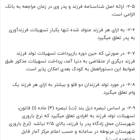
۲-۵- ارائه اصل شناسنامه فرزند و پدر وی در زمان مراجعه به بانک
الزامی است.
۲-۶- به ازای هر فرزند متولد شده تنها یکبار تسهیلات فرزندآوری
به پدر تعلق میگیرد.
۲-۷- در صورتی که حین دوره بازپرداخت تسهیلات تولد فرزند
فرزند دیگری از متقاضی به دنیا آمد، پرداخت تسهیلات مذکور طبق
ضوابط این دستورالعمل به کودک بعدی امکان پذیر است.
۲-۸- در مورد تولد فرزندان دو قلو و بیشتر به ازای هر فرزند یک
وام تعلق میگیرد.
۲-۹- بر اساس تبصره ذیل بند (ت) تبصره (۴) ماده (۱) قانون،
تسهیلات تولد فرزند به افرادی تعلق میگیرد که نرخ باروری
شهرستان محل زادگاه پدر یا فرزند، بالای ۲/۵ نباشد. (نرخ باروری
شهرستان مربوطه در سامانه و حسب اعلام مرکز آمار قابل
مشاهده است)