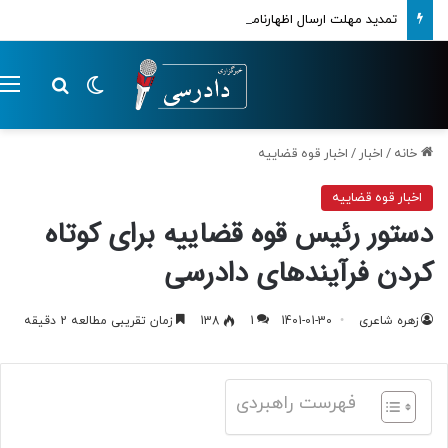
تمدید مهلت ارسال اظهارنامه‌های مالیاتی تا پایان تابستان 1405
تغییر پوسته
م
جستجو ب
خانه
/
اخبار
/
اخبار قوه قضاییه
اخبار قوه قضاییه
دستور رئیس قوه قضاییه برای کوتاه
کردن فرآیندهای دادرسی
زهره شاعری
1401-01-30
1
138
زمان تقریبی مطالعه 2 دقیقه
فهرست راهبردی