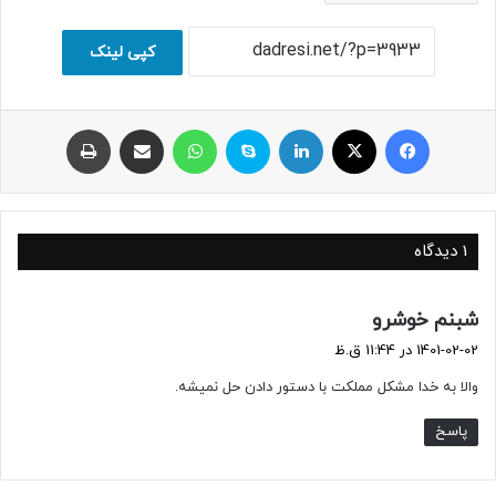
کپی لینک
فیسبوک
ایکس
لینکداین
اسکایپ
واتس آپ
اشتراک با ایمیل
چاپ
1 دیدگاه
گ
شبنم خوشرو
ف
1401-02-02 در 11:44 ق.ظ
ت
والا به خدا مشکل مملکت با دستور دادن حل نمیشه.
:
پاسخ