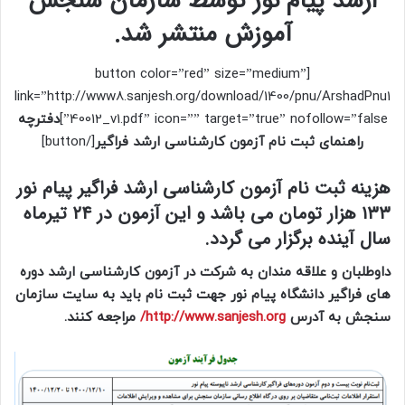
ارشد پیام نور توسط سازمان سنجش
آموزش منتشر شد.
[button color=”red” size=”medium”
link=”http://www8.sanjesh.org/download/1400/pnu/ArshadPnu1
40012_v1.pdf” icon=”” target=”true” nofollow=”false”]
دفترچه
راهنمای ثبت نام آزمون کارشناسی ارشد فراگیر
[/button]
هزینه ثبت نام آزمون کارشناسی ارشد فراگیر پیام نور
۱۳۳ هزار تومان می باشد و این آزمون در ۲۴ تیرماه
سال آینده برگزار می گردد.
داوطلبان و علاقه مندان به شرکت در آزمون کارشناسی ارشد دوره
های فراگیر دانشگاه پیام نور جهت ثبت نام باید به سایت سازمان
سنجش به آدرس
http://www.sanjesh.org/
مراجعه کنند.