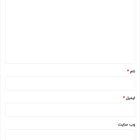
د
ی
د
گ
ا
ه
*
نام
*
ایمیل
*
وب‌ سایت