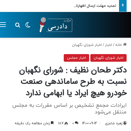
تمدید مهلت ارسال اظهارنامه‌های مالیاتی تا پایان تابستان 1405
تغییر پوسته
م
جستجو ب
خانه
/
اخبار
/
اخبار شورای نگهبان
اخبار شورای نگهبان
اخبار مجلس
دکتر طحان نظیف : شورای نگهبان
نسبت به طرح ساماندهی صنعت
خودرو هیچ ایراد یا ابهامی ندارد
ایرادات مجمع تشخیص بر اساس مقررات به مجلس
منتقل می‌شود
زهره شاعری
1400-09-14
0
187
زمان مطالعه یک دقیقه