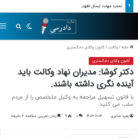
تمدید مهلت ارسال اظهارنامه‌های مالیاتی تا پایان تابستان 1405
تغییر پوسته
م
جستجو ب
خانه
/
وکالت
/
کانون وکلای دادگستری
کانون وکلای دادگستری
دکتر کوشا: مدیران نهاد وکالت باید
آینده نگری داشته باشند.
با قانون تسهیل مراجعه به وکیل متخصص را از مردم
سلب می کنید.
زهره شاعری
1403-11-04
0
9
زمان تقریبی مطالعه 2 دقیقه