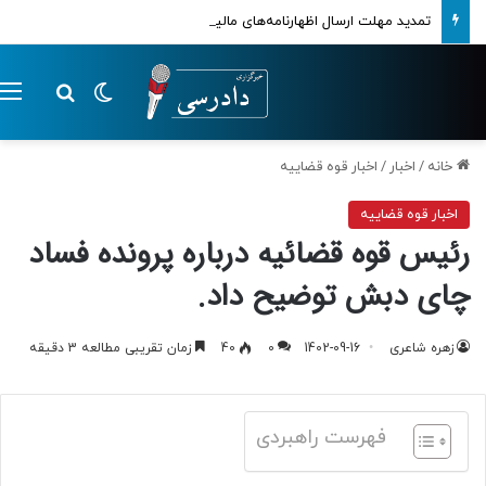
تمدید مهلت ارسال اظهارنامه‌های مالیاتی تا پایان تابستان 1405
تغییر پوسته
م
جستجو ب
خانه
/
اخبار
/
اخبار قوه قضاییه
اخبار قوه قضاییه
رئیس قوه قضائیه درباره پرونده فساد
چای دبش توضیح داد.
زهره شاعری
1402-09-16
0
40
زمان تقریبی مطالعه 3 دقیقه
فهرست راهبردی