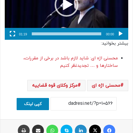
01:19
00:00
بیشتر بخوانید:
محسنی اژه ای: شاید لازم باشد در برخی از مقررات،
ساختار‌ها و … تجدیدنظر کنیم
محسنی اژه ای
مرکز وکلای قوه قضاییه
کپی لینک
فیسبوک
ایکس
لینکداین
اسکایپ
واتس آپ
اشتراک با ایمیل
چاپ