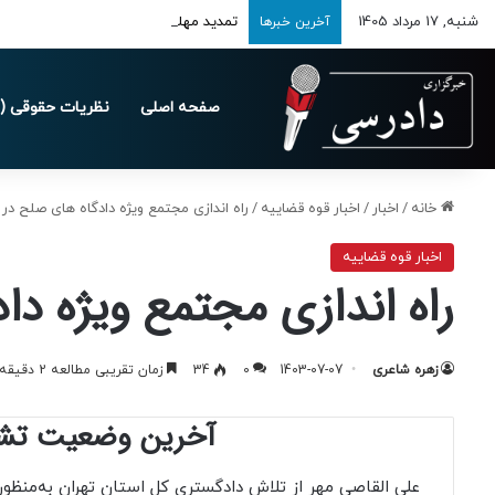
شنبه, 17 مرداد 1405
تمدید مهلت ارسال اظهارنامه‌های مالیاتی تا 
آخرین خبرها
صفحه اصلی
نظریات حقوقی (د
خانه
/
اخبار
/
اخبار قوه قضاییه
/
راه اندازی مجتمع ویژه دادگاه های صلح در 
اخبار قوه قضاییه
راه اندازی مجتمع ویژه دا
زهره شاعری
1403-07-07
0
34
زمان تقریبی مطالعه 2 دقیقه
آخرین وضعیت تشکی
علی القاصی مهر از تلاش دادگستری کل استان تهران به‌منظور ر