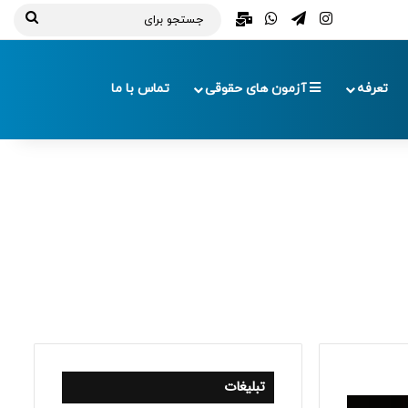
تلگرام
اینستاگرام
واتس آپ
ایمیل
جستج
برای
تعرفه
آزمون های حقوقی
تماس با ما
تبلیغات