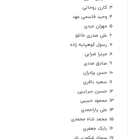
کارن روحانی
وحید قاسمی عهد
مهران عبدی
علی صدری خانلو
رسول کوهپایه زاده
میترا ضرابی
صادق مددی
حسن برادران
سعید باقری
حسین سرتیپی
محمود حبیبی
علی یاراحمدی
محمد شاه محمدی
بابک جعفری
سجاد شکوری راد