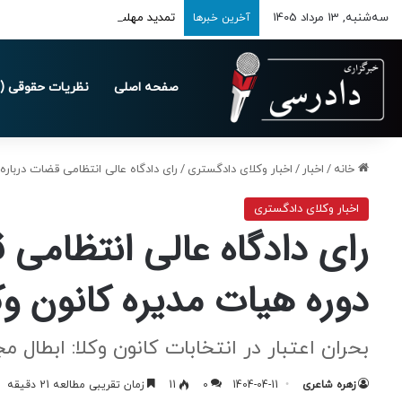
سه‌شنبه, 13 مرداد 1405
تمدید مهلت ارسال اظهارنامه‌های مالیاتی
آخرین خبرها
صفحه اصلی
نظریات حقوقی (د
خانه
/
اخبار
/
اخبار وکلای دادگستری
/
رای دادگاه عالی انتظامی قضات دربار
اخبار وکلای دادگستری
رای دادگاه عالی انتظامی
دوره هیات مدیره کانون و
بحران اعتبار در انتخابات کانون وکلا: ابطا
زهره شاعری
1404-04-11
0
11
زمان تقریبی مطالعه 21 دقیقه