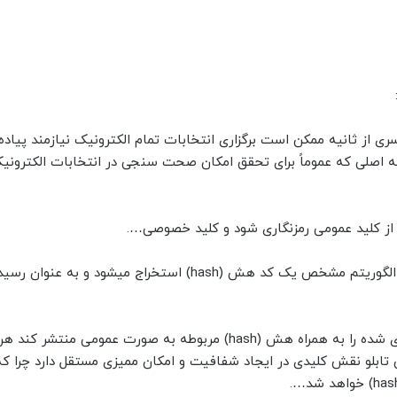
ری از ثانیه ممکن است برگزاری انتخابات تمام الکترونیک نیازمند پیاد
صلی که عموماً برای تحقق امکان صحت سنجی در انتخابات الکترونیک
۲- تولید رسید الکترونیکی از رای رمزنگاری شده با استفاده از الگوریتم مشخص یک کد هش (hash) استخراج م
۳- انتشار تابلوی عمومی آراء سامانه باید تمامی آرای رمزنگاری شده را به همراه هش (hash) مربوطه به صورت عم
ن تابلو نقش کلیدی در ایجاد شفافیت و امکان ممیزی مستقل دارد چرا که