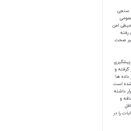
ت سنجی
عمومی
محیطی امن
 رفته
تبر صحت
ی پیشگیری
 گرفته و
داده ها
 شده است
ار داشته
افه و
قل
ات را در