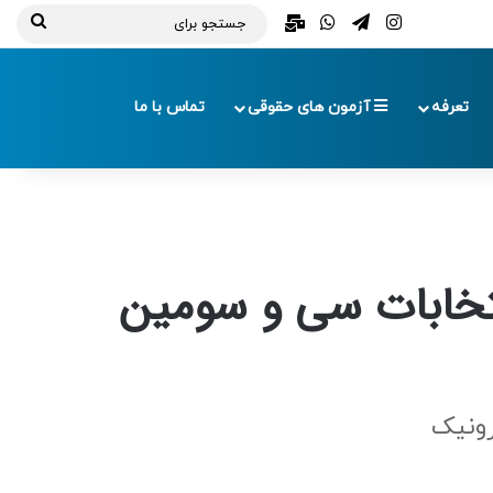
تلگرام
اینستاگرام
واتس آپ
ایمیل
جستج
برای
تعرفه
آزمون های حقوقی
تماس با ما
نتخابات سی و سومین
رونیک