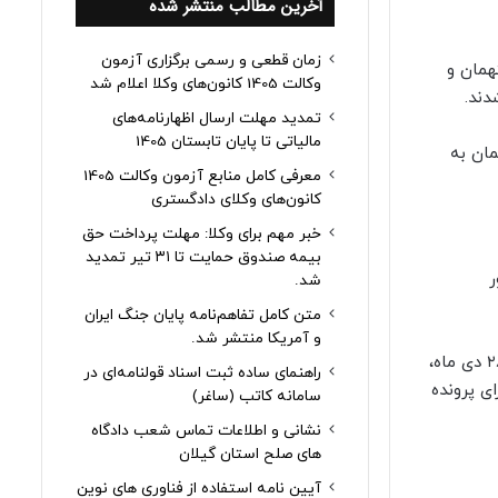
آخرین مطالب منتشر شده
زمان قطعی و رسمی برگزاری آزمون
همان و
وکالت 1405 کانون‌های وکلا اعلام شد
دند.
تمدید مهلت ارسال اظهارنامه‌های
مالیاتی تا پایان تابستان 1405
مان به
معرفی کامل منابع آزمون وکالت 1405
کانون‌های وکلای دادگستری
خبر مهم برای وکلا: مهلت پرداخت حق
بیمه صندوق حمایت تا ۳۱ تیر تمدید
ر
شد.
متن کامل تفاهم‌نامه پایان جنگ ایران
و آمریکا منتشر شد.
پس از ارجاع پرونده به شعبه اول دادگاه کیفری یک استان البرز و طی تشریفات قانونی، جلسات رسیدگی علنی در تاریخ های ۲۷ و ۲۸ دی ماه،
راهنمای ساده ثبت اسناد قولنامه‌ای در
ی پرونده
سامانه کاتب (ساغر)
نشانی و اطلاعات تماس شعب دادگاه
های صلح استان گیلان
آیین نامه استفاده از فناوری های نوین