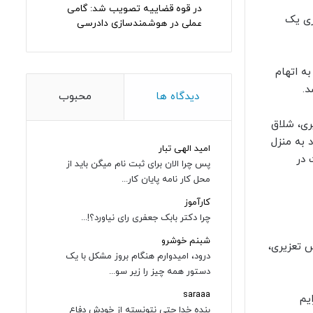
در قوه قضاییه تصویب شد: گامی
ری یک
عملی در هوشمندسازی دادرسی
ه اتهام
.
دیدگاه ها
محبوب
ری، شلاق
 به منزل
امید الهی تبار
 در
پس چرا الان برای ثبت نام میگن باید از
محل کار نامه پایان کار...
کارآموز
چرا دکتر بابک جعفری رای نیاورد؟!...
شبنم خوشرو
یر «شروع به قتل» و «سرقت» مجموعا هر یک به 36 سال حبس تعزیری،
درود، امیدوارم هنگام بروز مشکل با یک
دستور همه چیز را زیر سو...
saraaa
یم
بنده خدا حتی نتونسته از خودش دفاع