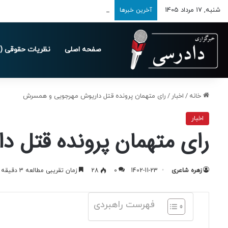
شنبه, 17 مرداد 1405
تمدید مهلت ارسال اظهارنامه‌های مالیاتی تا 
آخرین خبرها
صفحه اصلی
نظریات حقوقی (د
خانه
/
اخبار
/
رای متهمان پرونده قتل داریوش مهرجویی و همسرش
اخبار
رای متهمان پرونده قتل 
زهره شاعری
1402-11-23
0
28
زمان تقریبی مطالعه 3 دقیقه
فهرست راهبردی