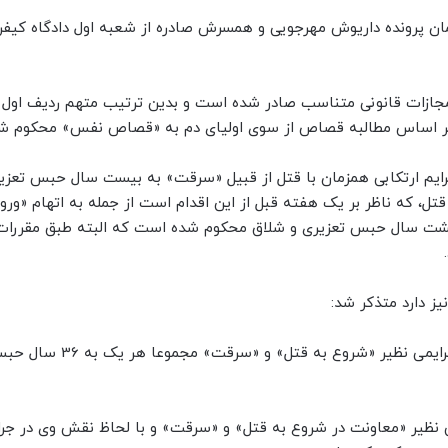
ن پرونده داریوش مهرجویی و همسرش صادره از شعبه اول دادگاه کیف
مجازات قانونی متناسب صادر شده است و بدین ترتیب متهم ردیف اول ب
بر اساس مطالبه قصاص از سوی اولیای دم به «قصاص نفس» محکوم شد
رایم ارتکابی همزمان با قتل از قبیل «سرقت» به بیست سال حبس تعزی
ل، که ناظر بر یک هفته قبل از این اقدام است از جمله به اتهام «ورود
 هشت سال حبس تعزیری و شلاق محکوم شده است که البته طبق مقررات
یز دارد متذکر شد:
در رای صادره، متهمان ردیف دوم و سوم نیز به اتهام جرایمی نظ
 نظیر «معاونت در شروع به قتل» و «سرقت» و با لحاظ نقش وی در جرا