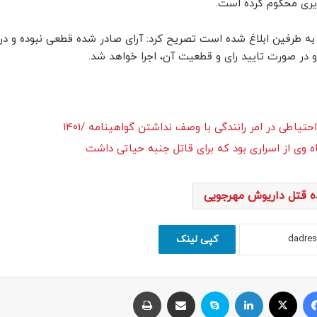
یری محکوم کرده است.
ه به طرفین ابلاغ شده است تصریح کرد: آرای صادر شده قطعی نبوده و د
 در صورت تایید رای و قطعیت آن، اجرا خواهد شد.
اطی در امر رانندگی با وصف نداشتن گواهینامه /1401
ه وی از اسراری بود که برای قاتل جنبه حیاتی داشت
ده قتل داریوش مهرجویی
کپی لینک
فیسبوک
ایکس
لینکداین
اسکایپ
اشتراک با ایمیل
چاپ