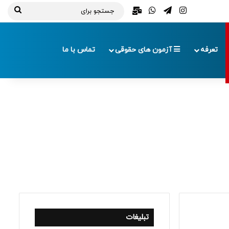
تلگرام
اینستاگرام
واتس آپ
ایمیل
جستج
برای
تعرفه
آزمون های حقوقی
تماس با ما
تبلیغات