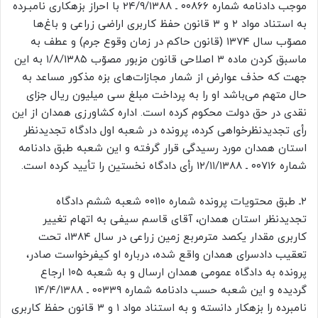
موجب دادنامه شماره ۰۰۸۶۶ ـ ۲۴/۹/۱۳۸۸ با احراز بزهکاری نامبـرده
به استناد مواد ۲ و ۳ قانون حفظ کاربری اراضی زراعی و باغ‌ها
مصوّب سال ۱۳۷۴ (قانون حاکم در زمان وقوع جرم) و عطف به
ماسبق کردن ماده ۳ اصلاحی قانون مزبور مصوّب ۱/۸/۱۳۸۵ به این
جهت که حذف عوارض از شمار مجازات‌های بزه مذکور مساعد به
حال متهم می‌باشد او را به پرداخت مبلغ سی میلیون ریال جزای
نقدی در حق دولت محکوم کرده است. اداره کشاورزی همدان از این
رأی تجدیدنظرخواهی کرده، پرونده در شعبه اول دادگاه تجدیدنظر
استان همدان مورد رسیدگی قرار گرفته و این شعبه طبق دادنامه
شماره ۰۰۷۱۶ ـ ۱۲/۱۱/۱۳۸۸ رأی دادگاه نخستین را تأیید کرده است.
۲ـ طبق محتویات پرونده شماره ۰۰۱۱۰ شعبه ششم دادگاه
تجدیدنظر استان همدان، آقای قاسم سیفی به اتهام تغییر
کاربری مقدار یکصد مترمربع زمین زراعی در سال ۱۳۸۴، تحت
تعقیب دادسرای همدان واقع شده، درباره او کیفرخواست صادر،
پرونده به دادگاه عمومی همدان ارسال و به شعبه ۱۰۵ ارجاع
گردیده و این شعبه حسب دادنامه شماره ۰۰۳۳۹ ـ ۱۴/۴/۱۳۸۸
نامبرده را بزهکار دانسته و به استناد مواد ۱ و ۳ قانون حفظ کاربری