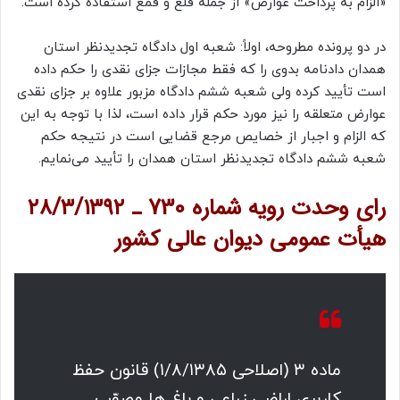
«الزام به پرداخت عوارض» از جمله قلع و قمع استفاده کرده است.
در دو پرونده مطروحه، اولاً: شعبه اول دادگاه تجدیدنظر استان
همدان دادنامه بدوی را که فقط مجازات جزای نقدی را حکم داده
است تأیید کرده ولی شعبه ششم دادگاه مزبور علاوه بر جزای نقدی
عوارض متعلقه را نیز مورد حکم قرار داده است، لذا با توجه به این
که الزام و اجبار از خصایص مرجع قضایی است در نتیجه حکم
شعبه ششم دادگاه تجدیدنظر استان همدان را تأیید می‌نمایم.
رای وحدت رویه شماره 730 ـ ۲۸/۳/۱۳۹۲
هیأت عمومی دیوان عالی کشور
ماده ۳ (اصلاحی ۱/۸/۱۳۸۵) قانون حفظ
کاربری اراضی زراعی و باغ ها مصوّب