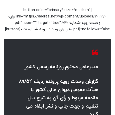
[button color=”primary” size=”medium”
link=”https://dadresi.net/wp-content/uploads/2023/01/رای-
وحدت-رویه-شماره-730.pdf” icon=”” target=”true”
nofollow=”false”]pdf متن رای وحدت رویه شماره 730[/button]
مدیرعامل محترم روزنامه رسمی کشور
گزارش وحدت رویه پرونده ردیف ۸۹/۵۴
هیأت عمومی دیوان عالی کشور با
مقدمه مربوط و رأی آن به شرح ذیل
تنظیم و جهت چاپ و نشر ایفاد می
گردد.