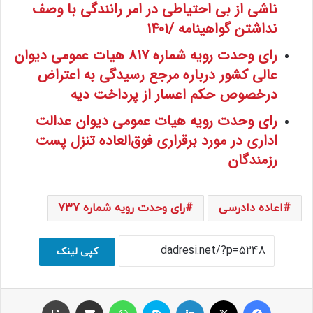
ناشی از بی احتیاطی در امر رانندگی با وصف
نداشتن گواهینامه /1401
رای وحدت رویه شماره 817 هیات‌ عمومی دیوان
‌عالی ‌کشور درباره مرجع رسیدگی به اعتراض
درخصوص حکم اعسار از پرداخت دیه
رای وحدت رویه هیات عمومی دیوان عدالت
اداری در مورد برقراری فوق‌العاده تنزل پست
رزمندگان
اعاده دادرسی
رای وحدت رویه شماره 737
کپی لینک
فیسبوک
ایکس
لینکداین
اسکایپ
واتس آپ
اشتراک با ایمیل
چاپ