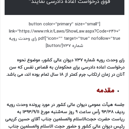
فوق درخواست اعاده دادرسی نمایند”
[button color=”primary” size=”small”
link=”https://www.rrk.ir/Laws/ShowLaw.aspx?Code=2460″
icon=”” target=”true” nofollow=”true”]pdf رای وحدت رویه
شماره 737[/button]
رای وحدت رویه شماره 737 دیوان عالی کشور، موضوع نحوه
درخواست اعاده دادرسی برای محکومان به قصاص نفس که سن
آنان در زمان ارتکاب‌ جرم کمتر از 18 سال تمام بوده اند، می باشد.
مقدمه
جلسه هیأت عمومی دیوان عالی کشور در مورد پرونده وحدت رویه
ردیف ۹۳/۳۸ رأس ساعت ۹ روز سه‌شنبه مورخ ۱۳۹۳/۹/۱۱ به
ریاست حضرت حجت‌الاسلام‌ والمسلمین جناب آقای حسین کریمی
رئیس دیوان عالی کشور و حضور حجت الاسلام والمسلمین جناب