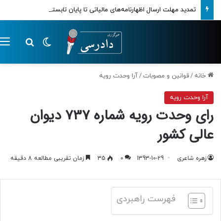
تمدید مهلت ارسال اظهارنامه‌های مالیاتی تا پایان تابستان 1405
تغییر پوسته
م
جستجو ب
خانه
/
قوانین و مصوبات
/
آرا وحدت رویه
آرا وحدت رویه
رای وحدت رویه شماره 737 دیوان
عالی کشور
زهره شاعری
1393-10-29
0
35
زمان تقریبی مطالعه 8 دقیقه
فهرست راهبردی