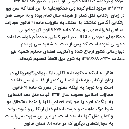
نموده و درخواست اعاده دادرسی او را نیز با صدور دادنامه ۱۴۶ـ
۱۳۹۱/۲/۳۱ مردود اعلام کرده ولی محکوم‌علیه با این ادعا که سن وی
در زمان ارتکاب قتل کمتر از هجده سال تمام بوده و به حرمت فعل
ارتکابی آگاهی نداشته با استناد به مقررات ماده ۹۱ قانون مجازات
اسلامی اخیرالتصویب و بند ۷ ماده ۲۷۲ قانون آیین‌دادرسی
دادگاه‌های عمومی و انقلاب در امور کیفری مجدداً درخواست اعاده
دادرسی نموده است که پس از ثبت به شعبه سی وپنجم
دیوان‌عالی کشور ارجاع شده و اکثریت اعضای محترم شعبه طی
دادنامه ۰۹۴۰ـ ۱۳۹۳/۶/۸ به شرح ذیل اتخاذ تصمیم کرده‌اند:
«نظر به اینکه محکوم‌علیه آقای بابک پولادی‌گوهرچقای در
زمان ارتکاب بزه قتل انتسابی کمتر از ۱۸ سال سن داشته
است و با توجه به اینکه مقنن در مقررات ماده ۹۱ قانون
مجازات اسلامی مصوب سال ۱۳۹۲ اثبات قتل عمد انتسابی
به اینگونه افراد یا مجازات قصاص آنها را منوط به‌تحقق دو
شرط درک ماهیت و حرمت انجام فعل ارتکابی و ثبوت رشد
و کمال عقل آنها دانسته است، در غیر این صورت می‌بایست
به مجازات‌های دیگری که در ماده ۸۹ همان قانون