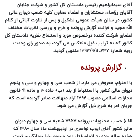
آقای سیدابراهیم رئیسی دادستان کل کشور و شرکت جنابان
آقایان رؤساء، مستشاران و اعضاء معاون کلیه شعب دیوان عالی
کشور، در سالن هیأت عمومی تشکیل و پس از تلاوت آیاتی از کلام
الله مجید و قرائت گزارش پرونده و طرح و بررسی نظریات مختلف
اعضای شرکت کننده درخصـوص مورد و استـماع نظریه دادستان کل
کشور که به ترتیب ذیل منعکس می گردد، به صدور رای وحدت
رویه شماره 737ـ ۱۳۹۳/۹/۱۱ منتهی گردید.
گزارش پرونده
با احترام، معروض می دارد: از شعب سی‌ و چهارم و سی‌ و پنجم
دیوان عالی کشور با استنباط از بند «ب» ماده ۱۰ و ماده ۹۱ قانون
مجازات اسلامی مصوب ۱۳۹۲ آراء متهافت صادر گردیده است که
جریان امر به شرح ذیل گزارش می شود:
الف) حسب محتویات پرونده ۷۹۵۷ شعبه سی‌ و چهارم دیوان‌
عالی کشور آقای ایوب نواصری در اردیبهشت ماه سال ۱۳۸۰ که
هفده ساله بوده به اتهام قتل عمد مرحوم رضا جهانگیری تحت