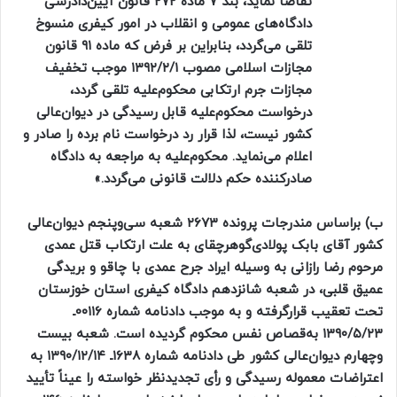
تقاضا نماید، بند ۷ ماده ۲۷۲ قانون آیین‌دادرسی
دادگاه‌های عمومی و انقلاب در امور کیفری منسوخ
تلقی می‌گردد، بنابراین بر فرض که ماده ۹۱ قانون
مجازات اسلامی مصوب ۱۳۹۲/۲/۱ موجب تخفیف
مجازات جرم ارتکابی محکوم‌علیه تلقی گردد،
درخواست محکوم‌علیه قابل رسیدگی در دیوان‌عالی
کشور نیست، لذا قرار رد درخواست نام برده را صادر و
اعلام می‌نماید. محکوم‌علیه به مراجعه به دادگاه
صادرکننده حکم دلالت قانونی می‌گردد.»
ب) براساس مندرجات پرونده ۲۶۷۳ شعبه سی‌وپنجم دیوان‌عالی
کشور آقای بابک پولادی‌گوهرچقای به علت ارتکاب قتل عمدی
مرحوم رضا رازانی به وسیله ایراد جرح عمدی با چاقو و بریدگی
عمیق قلبی، در شعبه شانزدهم دادگاه کیفری استان خوزستان
تحت تعقیب قرارگرفته و به موجب دادنامه شماره ۰۰۱۱۶ـ
۱۳۹۰/۵/۲۳ به‌قصاص نفس محکوم گردیده است. شعبه بیست‌
وچهارم دیوان‌عالی کشور طی دادنامه شماره ۱۶۳۸ـ ۱۳۹۰/۱۲/۱۴ به
اعتراضات معموله رسیدگی و رأی تجدیدنظر خواسته را عیناً تأیید