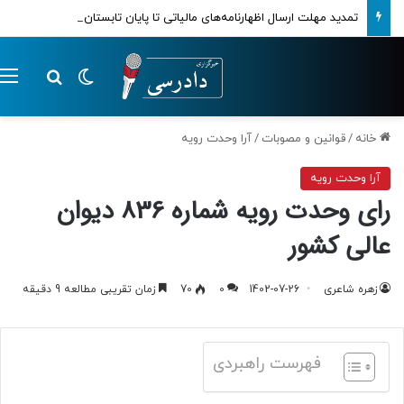
تمدید مهلت ارسال اظهارنامه‌های مالیاتی تا پایان تابستان 1405
تغییر پوسته
م
جستجو ب
خانه
/
قوانین و مصوبات
/
آرا وحدت رویه
آرا وحدت رویه
رای وحدت رویه شماره 836 دیوان
عالی کشور
زهره شاعری
1402-07-26
0
70
زمان تقریبی مطالعه 9 دقیقه
فهرست راهبردی