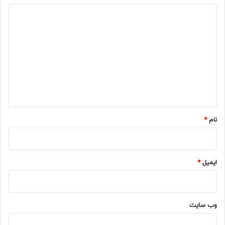
د
ی
د
گ
ا
ه
*
نام
*
ایمیل
*
وب‌ سایت