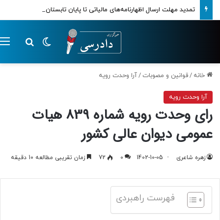
تمدید مهلت ارسال اظهارنامه‌های مالیاتی تا پایان تابستان 1405
تغییر پوسته
م
جستجو ب
خانه
/
قوانین و مصوبات
/
آرا وحدت رویه
آرا وحدت رویه
رای وحدت رویه شماره 839 هیات‌
عمومی دیوان ‌عالی ‌کشور
زهره شاعری
1402-10-05
0
72
زمان تقریبی مطالعه 10 دقیقه
فهرست راهبردی