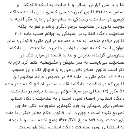
لذا با بررسی گزارش ارسالی و با عنایت به اینکه قانونگذار بر
اساس ماده ۳۰۱ قانون آیین دادرسی کیفری بیان داشته محاکم
کیفری دو، صلاحیّت رسیدگی به تمام جرائم را دارند مگر آنچه به
موجب قانون در صلاحیت مرجع دیگری باشد و نظر به اینکه
صلاحیّت دادگاه انقلاب در رسیدگی به جرائم حسب ماده ۳۰۳
قانون مرقوم منحصر به موارد مصرحه در این مقرره قانونی و سایر
مواردی است که به موجب قوانین خاص در صلاحیّت این دادگاه
پیش‌بینی گردیده، بنابراین و بنا به قاعده در موارد شک در
صلاحیّت می‌بایست به قدر متیقّن و متّفق‌علیه اکتفا کرد. لازم به
ذکر است قانون اصلاح قانون مبارزه با قاچاق کالا و ارز مصوب
۱۰/۱۱/۱۴۰۰ حکم مقرر در ماده ۴۴ در خصوص جرائم موضوع این
قانون که در صلاحیّت دادگاه انقلاب است را اصلاح نکرده و در ماده
۵۰ مکرر (۲) الحاقی نیز صرفاً جرائم مرتبط با جرائم در صلاحیّت
دادگاه انقلاب را احصاء نموده است و به صلاحیّت دادگاه انقلاب
اسلامی برای رسیدگی به جرم نگهداری مشروبات الکلی خارجی
تصریح نکرده است و چون در این قانون، حکم مغایر دیگری با مفاد
رای وحدت رویه ۸۰۹ مورخ ۱۷/۱/ ۱۴۰۰ وضع نشده است و با توجه
به استثنایی بودن صلاحیّت دادگاه انقلاب، مفاد رای وحدت