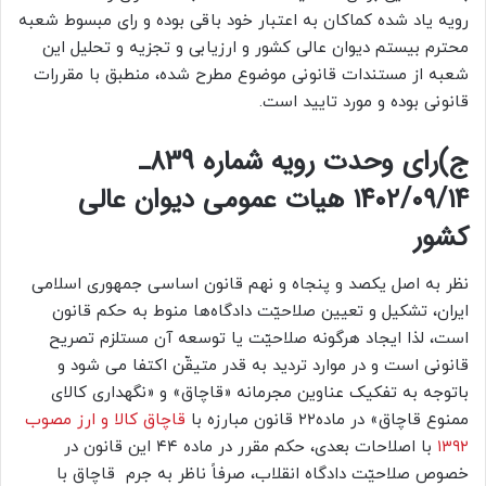
رویه یاد شده کماکان به اعتبار خود باقی بوده و رای مبسوط شعبه
محترم بیستم دیوان عالی کشور و ارزیابی و تجزیه و تحلیل این
شعبه از مستندات قانونی موضوع مطرح شده، منطبق با مقررات
قانونی بوده و مورد تایید است.
ج)رای وحدت رویه شماره 839ـ
۱۴۰۲/۰۹/۱۴ هیات‌ عمومی دیوان ‌عالی
‌کشور
نظر به اصل یکصد و پنجاه‌ و نهم قانون اساسی جمهوری اسلامی
ایران، تشکیل و تعیین صلاحیّت دادگاه‌ها منوط به حکم قانون
است، لذا ایجاد هرگونه صلاحیّت یا توسعه آن مستلزم تصریح
قانونی است و در موارد تردید به قدر متیقّن اکتفا می شود و
باتوجه به تفکیک عناوین مجرمانه «قاچاق» و «نگهداری کالای
ممنوع قاچاق» در ماده۲۲ قانون مبارزه با
قاچاق کالا و ارز مصوب
۱۳۹۲
با اصلاحات بعدی، حکم مقرر در ماده ۴۴ این قانون در
خصوص صلاحیّت دادگاه انقلاب، صرفاً ناظر به جرم قاچاق با