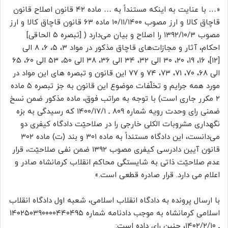
«… با عنایت به اینکه مستنداً به … ماده ۴۲ قانون اصلاح قانون
قاچاق کالا و ارز مصوب ۱۰/۱۱/۱۴۰۰ ماده ۶۳ قانون قاچاق کالا و ارز
مصوب ۱۳۹۲/۱۰/۳ را اصلاح و بیان می‌دارد ( [تبصره ۵ الحاقی]
احکام، آثار و مجازات‌های قاچاق مذکور در مواد ۳، ۵، ۶، ۸ الی
[۱۲]، ۱۶، ۱۹، ۲۰، ۳۰ الی ۳۲، ۳۴ الی ۳۶، ۳۸ الی ۵۰، ۵۳ الی ۶۰، ۶۵
الی ۶۸، ۷۰، ۷۱، ۷۳، ۷۴ و ۷۷ این قانون و تبصره های این مواد در
مورد همه جرایم و تخلّفات موضوع این قانون به جز تبصره ۵ ماده
۲ مکرر جاری است) با توجه به مراتب فوق، ماده مذکور ضمن نسخ
ضمنی رای وحدت رویه شماره ۸۰۹ ـ ۱۴۰۰/۱۷/۱ که رسیدگی به بزه
نگهداری مشروبات الکلی خارجی را در صلاحیّت دادگاه کیفری دو
می‌دانست، این دادگاه مستنداً به ماده ۳۰۱ و بند (ت) ماده ۳۰۲
قانون آیین دادرسی کیفری مصوب ۱۳۹۲ ضمن نفی صلاحیّت، قرار
عدم صلاحیّت ذاتی به شایستگی محاکم انقلاب کرمانشاه صادر و
اعلام می دارد. قرار صادره قطعی است.»
با ارسال پرونده به دادگاه انقلاب اسلامی، شعبه اول دادگاه انقلاب
اسلامی کرمانشاه به موجب دادنامه شماره ۱۴۰۲۵۰۳۹۰۰۰۰۴۴۰۴۹۵
ـ ۱۴۰۲/۲/۱۰، چنین رای داده است: