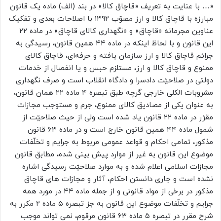
«… با عنایت به تعریف «قاچاق کالا» در بند (الف) ماده یک قانون
مبارزه با قاچاق کالا و ارز مصوّب ۱۳۹۲ با اصلاحات بعدی و تفکیک
عناوین مجرمانه «قاچاق» و «نگهداری کالای قاچاق» در ماده ۲۲
این قانون و با لحاظ اینکه در ماده ۴۴ همین قانون، رسیدگی به
جرائم قاچاق کالا و ارز سازمان یافته و حرفه‌ای، قاچاق کالای
ممنوع و قاچاق کالا و ارز، مستلزم حبس و یا انفصال از خدمات
دولتی در صلاحیّت دادسرا و دادگاه انقلاب است و صرف نگهداری
مشروبات الکلی خارجی گرچه طبق تبصره ۴ ماده ۲۲ همان قانون،
به عنوان یکی از مصادیق کالای ممنوع، جرم و مستوجب مجازات
مقرّر در ماده ۲۲ قانون یاد شده است ولی از حیث صلاحیّت از
شمول ماده ۴۴ همین قانون خارج است و در ماده ۶۳ قانون
مذکور، تمامی احکام و قواعد عمومی مربوط به جرایم و تخلّفات
موضوع این قانون به غیر از موارد پیش بینی شده، مطابق قانون
مجازات اسلامی اعلام شده و به موارد صلاحیّت رسیدگی اشاره
نشده است و جاری دانستن احکام، آثار و مجازات های قاچاق
مذکور در برخی از مواد قانونی و از جمله ماده ۴۴ در مورد همه
جرایم و تخلّفات موضوع این قانون به جز تبصره ۵ ماده ۲ مکرر به
شرح مقرر در تبصره ۵ ماده ۶۳ قانون مرقوم، نمی تواند موجب