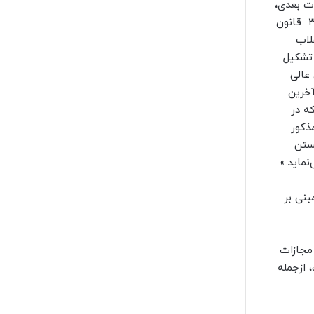
 ۱۳۶۹/۹/۱۹ با اصلاحات و الحاقات بعدی،
رسیدگی به کلیه جرایم مذکور در این قانون در صلاحیت دادسراها و دادگاه‌های انقلاب اسلامی است و مطابق بند (ت) ماده ۳۰۳ قانون
قلاب
اده ۵ قانون اصلاح قانون تشکیل
 هیأت عمومی دیوان عالی
 آخرین
 که در
ویه مذکور
مدنی مصوب ۱۳۷۹ با صائب دانستن
ماید.»
ین مبنی بر
وع جرم و بزه اعلامی درکیفرخواست نظر به اینکه ماده ۲ قانون مجازات
ه یک، ازجمله