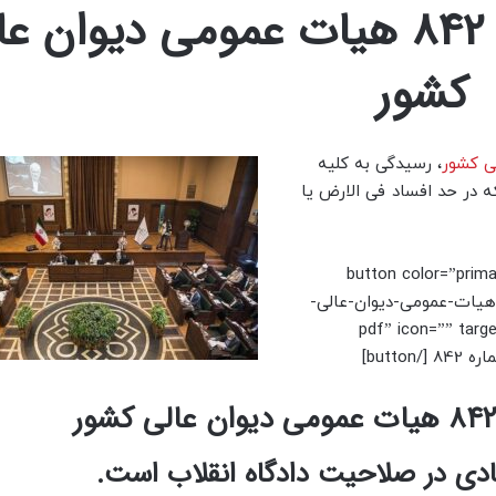
رای وحدت‌ رویه شماره 842 هیات عمومی دیوان
کشور
ی کشور
، رسیدگی به کلیه
ه در حد افساد فی الارض یا
[button color=”prim
content/uploads/2024/رای-وحدت‌-رویه-شماره-842-هیات-عمومی-دیوان-عالی-
pdf” icon=”” targe”
صادی در صلاحیت دادگاه انقلاب است.