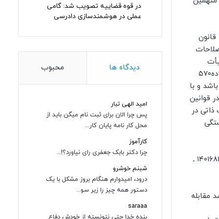
ص اتهام متهمین
در قوه قضاییه تصویب شد: گامی
عملی در هوشمندسازی دادرسی
«… به نظر این دادگاه با عنایت به اینکه؛ به موجب تبصره ۲ ماده ۶ قانون تشکیل دادگاه‌های عمومی و انقلاب [تبصره ۶ ماده ۲ قانون
لیه جرایم مذکور در قانون مجازات اخلالگران در نظام اقتصادی کشور۱۳۶۹ با اصلاحات
 است و همچنین باتوجه به آنکه مبنای رأی وحدت رویه شماره۷۰۴ هیأت
دیدگاه ها
محبوب
عمومی دیوان عالی کشور ماده پنجم قانون اصلاح قانون تشکیل دادگاه های عمومی و انقلاب مصوب۱۳۸۱ می‌باشد که مطابق ماده۵۷۰
ی باشد و با
دگاه انقلاب در قوانین
امید الهی تبار
 صلاحیت ذاتی در
پس چرا الان برای ثبت نام میگن باید از
ستگی
محل کار نامه پایان کار...
کارآموز
چرا دکتر بابک جعفری رای نیاورد؟!...
با ارسال پرونده به دادگاه انقلاب اسلامی، شعبه بیست و هشتم دادگاه انقلاب اسلامی تهران به موجب دادنامه شماره ۱۴۰۱۶۸۳۹۰۰۱۶۲۲۱۸۲۴ ـ
شبنم خوشرو
درود، امیدوارم هنگام بروز مشکل با یک
دستور همه چیز را زیر سو...
د مقابله
saraaa
بنده خدا حتی نتونسته از خودش دفاع