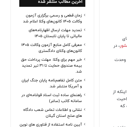
آخرین مطالب منتشر شده
زمان قطعی و رسمی برگزاری آزمون
وکالت 1405 کانون‌های وکلا اعلام شد
تمدید مهلت ارسال اظهارنامه‌های
مالیاتی تا پایان تابستان 1405
ای
معرفی کامل منابع آزمون وکالت 1405
شور
، در
کانون‌های وکلای دادگستری
 وحدت‌
خبر مهم برای وکلا: مهلت پرداخت حق
بیمه صندوق حمایت تا ۳۱ تیر تمدید
شد.
متن کامل تفاهم‌نامه پایان جنگ ایران
و آمریکا منتشر شد.
ینکه از
راهنمای ساده ثبت اسناد قولنامه‌ای در
احیت
سامانه کاتب (ساغر)
 که
نشانی و اطلاعات تماس شعب دادگاه
های صلح استان گیلان
آیین نامه استفاده از فناوری های نوین