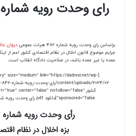
براساس رای وحدت رویه شماره 482 هیات عمومی
دیوان عال
جرایم موضوع قانون اخلال در نظام اقتصادی کشور اعم از اینک
عمده یا غیر عمده باشد، در صلاحیت دادگاه انقلاب است.
ary” size=”medium” link=”https://dadresi.net/wp-
/02
کشور.t=”true” center=”false” nofollow=”false
sponsored=”false”]دانلود pdf رای وحدت رویه شماره 842 [/button]
رأی وحدت‌ رویه شماره ۸۴۲ هیات عمومی دیوان عالی کشور
بزه اخلال در نظام اقت