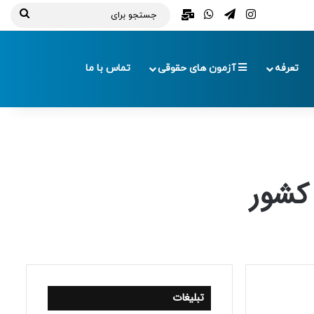
تلگرام
اینستاگرام
واتس آپ
ایمیل
جستج
برای
تعرفه
آزمون های حقوقی
تماس با ما
تبلیغات