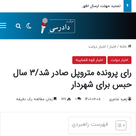
تمدید مهلت ارسال اظهارنامه‌های مالیاتی تا پایان تابستان 1405
تغییر پوسته
م
جستجو ب
خانه
/
اخبار
/
اخبار دولت
اخبار دولت
اخبار قوه قضاییه
رای پرونده متروپل صادر شد/3 سال
حبس برای شهردار
زهره شاعری
1401-06-08
1
126
زمان مطالعه یک دقیقه
فهرست راهبردی