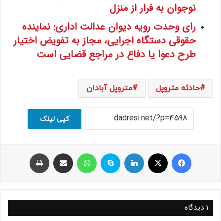
نوجوان به فرار از منزل
رای وحدت رویه دیوان عدالت اداری: نماینده
حقوقی دستگاه اجرایی، مجاز به تفویض اختیار
طرح دعوا یا دفاع در مراجع قضایی است
حادثه متروپل
متروپل آبادان
کپی لینک
فیسبوک
ایکس
لینکداین
اسکایپ
واتس آپ
اشتراک با ایمیل
چاپ
1 دیدگاه