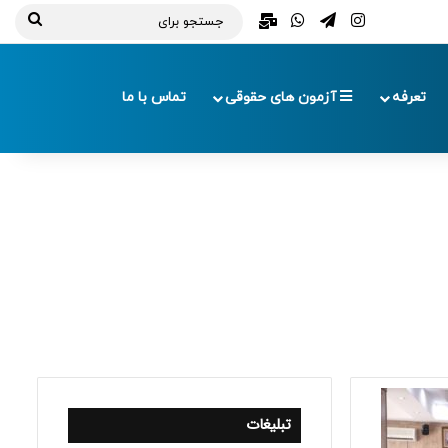
تلگرام
اینستاگرام
واتس آپ
ایمیل
جستج
برای
تعرفه
آزمون های حقوقی
تماس با ما
تبلیغات