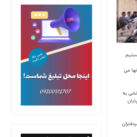
ستیم.
نها می
خشی به
ایان
دفتران