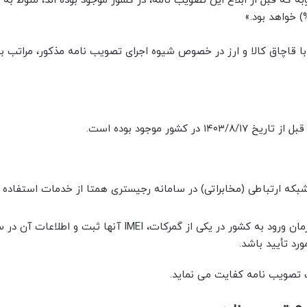
که قبل از ابلاغ این تصویب نامه، در کشور موجود بوده اند، منوط به 
۱۴۰۳/ در ستاد مرکزی مبارزه با قاچاق کالا و ارز در خصوص شیوه اجرای تصویب نامه مذکور، مرات
ای تلفن همراه که قبل از تاریخ ۱۴۰۳/۸/۱۷ در شبکه ارتباطی (مخابراتی) در سامانه رجیستری همتا از خدمات استف
گوشی تلفن همراه مشمول که تا قبل از ممنوعیت و در زمان ورود به کشور در یکی از گمرکات، IMEI آنها ثبت و
رد تأیید باشد.
تصویب نامه کفایت می نماید.