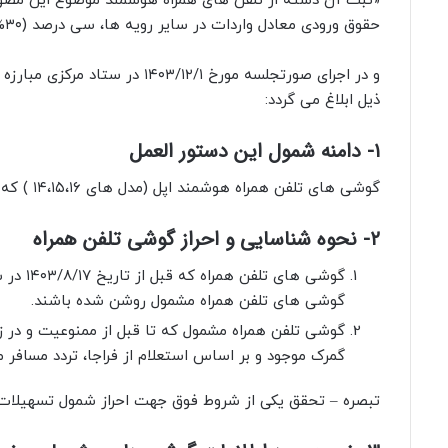
«ثبت آن دسته از تلفن های همراه هوشمند موضوع این مصوبه 
حقوق ورودی معادل واردات در سایر رویه ها، سی درصد (۳۰%) خواهد بود.»
و در اجرای صورتجلسه مورخ ۱۲/۱
ذیل ابلاغ می گردد:
۱- دامنه شمول این دستور العمل
گوشی های تلفن همراه هوشمند اپل (مدل های ۱۴،۱۵،۱۶ ) که قبل از تاریخ ۱۴۰۳/۸/۱۷ در کشور موجود بوده است.
۲- نحوه شناسایی و احراز گوشی تلفن همراه
گوشی ه
گوشی های تلفن همراه مشمول روشن شده باشند.
گمرک موجود و بر اساس استعلام از فراجا، تردد مسافر مو
تبصره – تحقق یکی از شروط فوق جهت احراز شمول تسهیلات 