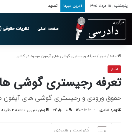
پنجشنبه, 15 مرداد 1405
تمدید مهلت ارسال اظهارنامه‌های مالیاتی
آخرین خبرها
صفحه اصلی
نظریات حقوقی (د
خانه
/
اخبار
/
تعرفه رجیستری گوشی های آیفون موجود در کشور
اخبار
تعرفه رجیستری گوشی های
حقوق ورودی و رجیستری گوشی های آیفون موج
زهره شاعری
1403-12-12
0
24
زمان تقریبی مطالعه 2 دقیقه
فهرست راهبردی