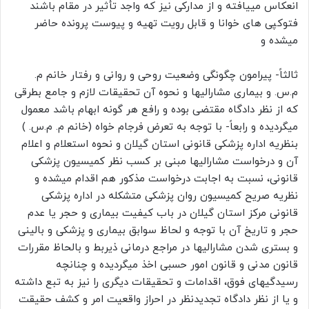
انعکاس مییافته و از مدارکی نیز که واجد تأثیر در مقام باشند
فتوکپی های خوانا و قابل رویت تهیه و پیوست پرونده حاضر
میشده و
ثالثاً- پیرامون چگونگی وضعیت روحی و روانی و رفتار خانم م.
م.س. و بیماری مشارالیها و نحوه آن تحقیقات لازم و جامع بطرقی
که از نظر دادگاه مقتضی بوده و رافع هر گونه ابهام باشد معمول
میگردیده و رابعاً- با توجه به تعرض فرجام خواه (خانم م. م.س. )
بنظریه اداره پزشکی قانونی استان گیلان و نحوه استعلام و اعلام
آن و درخواست مشارالیها مبنی بر کسب نظر کمیسیون پزشکی
قانونی، نسبت به اجابت درخواست مذکور هم اقدام میشده و
نظریه صریح کمیسیون روان پزشکی متشکله در اداره پزشکی
قانونی مرکز استان گیلان در باب کیفیت بیماری و حجر یا عدم
حجر و تاریخ آن با توجه و لحاظ سوابق بیماری و پزشکی و بالینی
و بستری شدن مشارالیها در مراجع درمانی ذیربط و بالحاظ مقررات
قانون مدنی و قانون امور حسبی اخذ میگردیده و چنانچه
رسیدگیهای فوق، اقدامات و تحقیقات دیگری را نیز به تبع داشته
و یا از نظر دادگاه تجدیدنظر در احراز واقعیت امر و کشف حقیقت