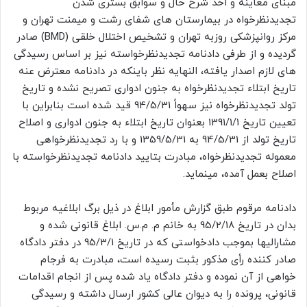
مبنای معاینه و اخذ شرح حال و سوابق بستری شدن
تجدیدنظرخواه در بیمارستان های شفای رشت و میمنت تهران و
مرکز روانپزشکی روزبه تهران و تشخیص اختلال خلقی (BMD) صادر
گردیده و از طرفی دادنامه تجدیدنظرخواسته نیز بر اساس رسیدگی
های لازم اصدار یافته، النهایه نظر باینکه در دادنامه معترض عنه
تاریخ ابتلاء تجدیدنظرخواه به جنون ادواری تصریح نشده و تاریخ
تولد تجدیدنظرخواه نیز سهواً 94/5/31 قید شده است بنابراین با
تعیین تاریخ 1391/1/1 بعنوان تاریخ ابتلاء به جنون ادواری و اصلاح
تاریخ تولد از 94/5/31 به 1359/5/31 و با رد تجدیدنظرخواهی
معموله تجدیدنظرخواه، مبادرت بتایید دادنامه تجدیدنظرخواسته با
اصلاح بعمل آمده، مینماید.
دادنامه مرقوم طبق گزارش مأمور ابلاغ در ذیل برگ ابلاغیه مربوط
بدان در تاریخ 95/2/18 به خانم م. م.س. ابلاغ قانونی شده و
مشارالیها بموجب دادخواستی که در تاریخ 95/3/1 در دفتر دادگاه
صادر کننده رأی مذکور بثبت رسیده است، مبادرت به فرجام
خواهی از آن نموده و دفتر دادگاه یاد شده پس از انجام اقدامات
قانونی، پرونده را به دیوان عالی کشور ارسال داشته و رسیدگی