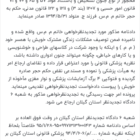
محجور از نوع جنون تشخیص و باستناد مواد 57 و 65 و 70 و 71
قانون امور حسبی و 1207 (بند 3) و 1211 و 122 قانون مدنی، حکم به
حجر خانم م. م.س. فرزند ج. متولد 1394/5/31 صادر مینماید.
دادنامه مذکور مورد تجدیدنظرخواهی خانم م. م.س. واقع شده و
نامبرده ضمن توصیف مشکلات زندگی مشترک خویش با همسر خود
( م. م. ) و اینکه با وجود شرکت در کلاسهای طراحی و خوشنویسی
و یا کارهای خیاطی، چگونه میتواند جنون ادواری داشته باشد،
نظریه پزشکی قانونی را مورد اعتراض قرار داده و تقاضای ارجاع امر
به هیأت پزشکی را نموده و مستدعی نقض حکم حجر صادره
گردیده و فتوکپی 4 برگ آزمایشات پزشکی و نوار مغزی مأخوذه از
خویش را پیوست دادخواست تجدیدنظرخواهی تقدیمی مینماید.
پرونده امر جهت رسیدگی به تجدیدنظرخواهی مذکور به شعبه 6
دادگاه تجدیدنظر استان گیلان ارجاع می شود.
شعبه 6 دادگاه تجدیدنظر استان گیلان در وقت فوق العاده بر
اساس دادنامه شماره 9509971313900143-95/1/28 خلاصتاً بلحاظ
اینکه نظریه شماره …./م/6-94/4/6 پزشکی قانونی استان گیلان بر