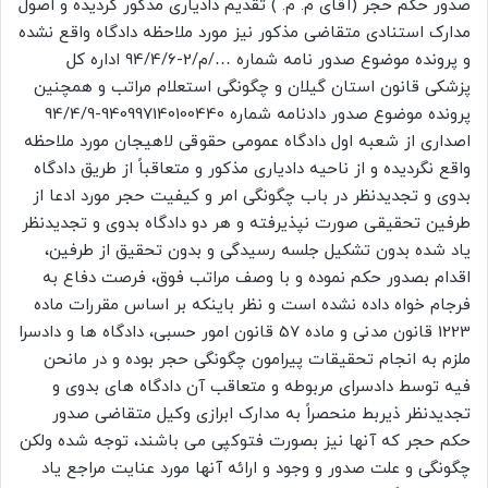
صدور حکم حجر (آقای م. م. ) تقدیم دادیاری مذکور گردیده و اصول
مدارک استنادی متقاضی مذکور نیز مورد ملاحظه دادگاه واقع نشده
و پرونده موضوع صدور نامه شماره …/م/2-94/4/6 اداره کل
پزشکی قانون استان گیلان و چگونگی استعلام مراتب و همچنین
پرونده موضوع صدور دادنامه شماره 940997140100440-94/4/9
اصداری از شعبه اول دادگاه عمومی حقوقی لاهیجان مورد ملاحظه
واقع نگردیده و از ناحیه دادیاری مذکور و متعاقباً از طریق دادگاه
بدوی و تجدیدنظر در باب چگونگی امر و کیفیت حجر مورد ادعا از
طرفین تحقیقی صورت نپذیرفته و هر دو دادگاه بدوی و تجدیدنظر
یاد شده بدون تشکیل جلسه رسیدگی و بدون تحقیق از طرفین،
اقدام بصدور حکم نموده و با وصف مراتب فوق، فرصت دفاع به
فرجام خواه داده نشده است و نظر باینکه بر اساس مقررات ماده
1223 قانون مدنی و ماده 57 قانون امور حسبی، دادگاه ها و دادسرا
ملزم به انجام تحقیقات پیرامون چگونگی حجر بوده و در مانحن
فیه توسط دادسرای مربوطه و متعاقب آن دادگاه های بدوی و
تجدیدنظر ذیربط منحصراً به مدارک ابرازی وکیل متقاضی صدور
حکم حجر که آنها نیز بصورت فتوکپی می باشند، توجه شده ولکن
چگونگی و علت صدور و وجود و ارائه آنها مورد عنایت مراجع یاد