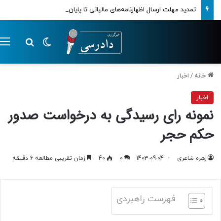
تمدید مهلت ارسال اظهارنامه‌های مالیاتی تا پایان تابستان 1405
تغییر پوسته
م
جستجو ب
خانه
/
اخبار
اخبار
نمونه رای رسیدگی به درخواست صدور
حکم حجر
زهره شاعری
1403-09-04
0
40
زمان تقریبی مطالعه 6 دقیقه
فهرست راهبردی