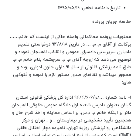
تاریخ دادنامه قطعی: 1395/05/19
خلاصه جریان پرونده
محتویات پرونده محاکماتی واصله حاکی از اینست که خانم……
بوکالت از آقای م. م. … در تاریخ 94/8/18 درخواستی تقدیم
دادیاری سرپرستی دادسرای عمومی و انقلاب لاهیجان نموده و
توضیح می دهد که زوجه آقای م. م. سرچشمه بنام خانم م. م.
طبق نامه پزشکی قانونی از سال 91 دارای جنون ادواری بوده و
محجور میباشد و تقاضای صدور دستور لازم را نموده و فتوکپی
های:
1- نامه شماره …/م/6-94/4/6 اداره کل پزشکی قانونی استان
گیلان بعنوان دادرس شعبه اول دادگاه عمومی حقوقی لاهیجان
دائر بر اینکه خانم م. م.س. بر اساس معاینه و اخذ شرح حال و
همچنین تأیید تشخیصی در بیمارستان .. و .. تهران و مرکز
دانشگاهی روانپزشکی روزبه تهران، نامبرده دچار اختلال خلقی
(BMD) است که جنون از نوع ادواری است زمان احراز بر اساس