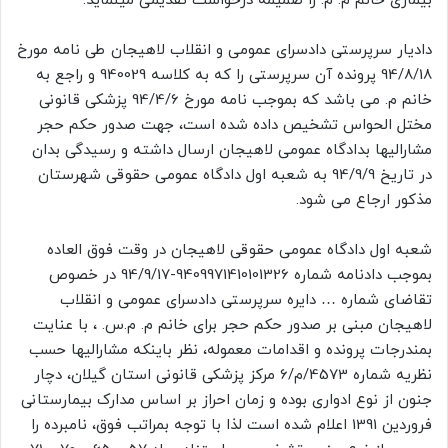
بیماری خانم م. م. را ضمیمه درخواست تقدیمی مینماید.
دادیار سرپرستی دادسرای عمومی و انقلاب لاهیجان طی نامه مورخ
94/8/18 پرونده آن سرپرستی را که به کلاسه 940029 و راجع به
خانم م. می باشد که بموجب نامه مورخ 94/4/6 پزشکی قانونی
مختل الحواس تشخیص داده شده است، جهت صدور حکم حجر
مشارالیها بدادگاه عمومی لاهیجان ارسال داشته و رسیدگی بدان
در تاریخ 94/9/9 به شعبه اول دادگاه عمومی حقوقی شهرستان
مذکور ارجاع می شود.
شعبه اول دادگاه عمومی حقوقی لاهیجان در وقت فوق العاده
بموجب دادنامه شماره 9409971410101326-94/9/17 در خصوص
تقاضای شماره … دایره سرپرستی دادسرای عمومی و انقلاب
لاهیجان مبنی بر صدور حکم حجر برای خانم م. م.س. ، با عنایت
بمندرجات پرونده و اقدامات معموله، نظر باینکه مشارالیها حسب
نظریه شماره 4573/م/6 مرکز پزشکی قانونی استان گیلان، دچار
جنون از نوع ادواری بوده و زمان احراز بر اساس مدارک بیمارستانی
فروردین 1391 اعلام شده است لذا با توجه بمراتب فوق، نامبرده را