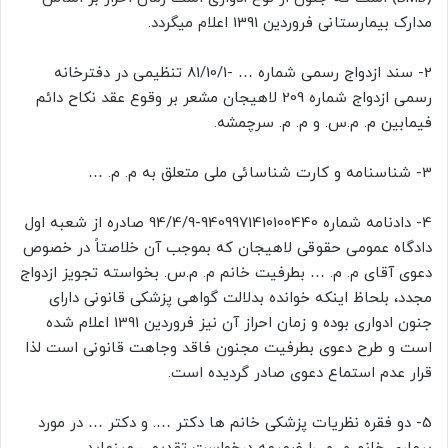
مدارک بیمارستانی فروردین 1391 اعلام میگردد.
2- سند ازدواج رسمی شماره … -81/10/1 تنظیمی در دفترخانه
رسمی ازدواج شماره 209 لاهیجان مشعر بر وقوع عقد نکاح دائم
فیمابین م. م.س. و م. م. سرچمشه.
3- شناسنامه و کارت شناسائی ملی متعلق به م. م. …
4- دادنامه شماره 9409971410100440-94/4/9 صادره از شعبه اول
دادگاه عمومی حقوقی لاهیجان که بموجب آن خلاصتاً در خصوص
دعوی آقای م. م. … بطرفیت خانم م. م.س. بخواسته تجویز ازدواج
مجدد، بلحاظ اینکه خوانده بدلالت گواهی پزشکی قانونی دارای
جنون ادواری بوده و زمان احراز آن نیز فروردین 1391 اعلام شده
است و طرح دعوی بطرفیت مجنون فاقد وجاهت قانونی است لذا
قرار عدم استماع دعوی صادر گردیده است.
5- دو فقره نظریات پزشکی خانم ها دکتر …. و دکتر … در مورد