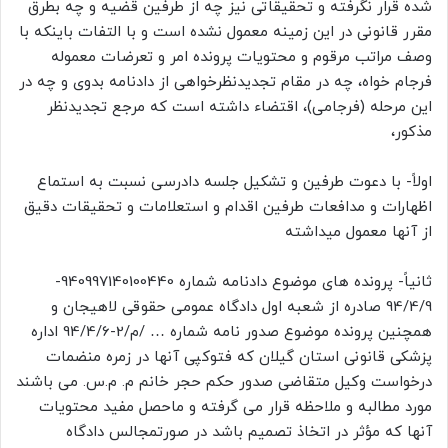
شده قرار نگرفته و تحقیقاتی نیز چه از طرفین قضیه و چه بطرق
مقرر قانونی در این زمینه معمول نشده است و با التفات باینکه با
وصف مراتب مرقوم و محتویات پرونده امر و تعرضات معموله
فرجام خواه، چه در مقام تجدیدنظرخواهی از دادنامه بدوی و چه در
این مرحله (فرجامی)، اقتضاء داشته است که مرجع تجدیدنظر
مذکور،
اولاً- با دعوت طرفین و تشکیل جلسه دادرسی نسبت به استماع
اظهارات و مدافعات طرفین اقدام و استعلامات و تحقیقات دقیق
از آنها معمول میداشته
ثانیاً- پرونده های موضوع دادنامه شماره 940997140100440-
94/4/9 صادره از شعبه اول دادگاه عمومی حقوقی لاهیجان و
همچنین پرونده موضوع صدور نامه شماره … /م/2-94/4/6 اداره
پزشکی قانونی استان گیلان که فتوکپی آنها در زمره منضمات
درخواست وکیل متقاضی صدور حکم حجر خانم م. م.س. می باشند
مورد مطالبه و ملاحظه قرار می گرفته و ماحصل مفید محتویات
آنها که مؤثر در اتخاذ تصمیم باشد در صورتمجالس دادگاه