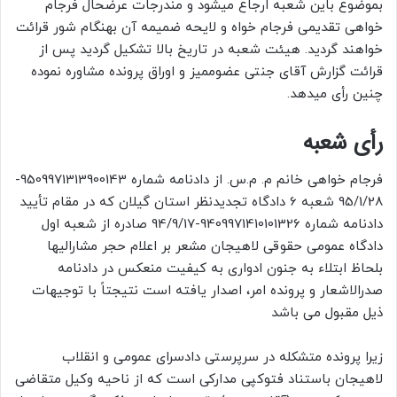
بموضوع باین شعبه ارجاع میشود و مندرجات عرضحال فرجام
خواهی تقدیمی فرجام خواه و لایحه ضمیمه آن بهنگام شور قرائت
خواهند گردید. هیئت شعبه در تاریخ بالا تشکیل گردید پس از
قرائت گزارش آقای جنتی عضوممیز و اوراق پرونده مشاوره نموده
چنین رأی میدهد.
رأی شعبه
فرجام خواهی خانم م. م.س. از دادنامه شماره 9509971313900143-
95/1/28 شعبه 6 دادگاه تجدیدنظر استان گیلان که در مقام تأیید
دادنامه شماره 9409971410101326-94/9/17 صادره از شعبه اول
دادگاه عمومی حقوقی لاهیجان مشعر بر اعلام حجر مشارالیها
بلحاظ ابتلاء به جنون ادواری به کیفیت منعکس در دادنامه
صدرالاشعار و پرونده امر، اصدار یافته است نتیجتاً با توجیهات
ذیل مقبول می باشد
زیرا پرونده متشکله در سرپرستی دادسرای عمومی و انقلاب
لاهیجان باستناد فتوکپی مدارکی است که از ناحیه وکیل متقاضی