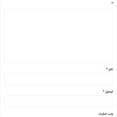
*
د
ی
د
گ
ا
ه
*
نام
*
ایمیل
*
وب‌ سایت