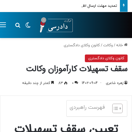
تمدید مهلت ارسال اظهارنامه‌های مالیاتی تا پایان تابستان 1405
تغییر پوسته
م
جستجو ب
خانه
/
وکالت
/
کانون وکلای دادگستری
کانون وکلای دادگستری
سقف تسهیلات کارآموزان وکالت
زهره شاعری
1402-09-04
0
83
کمتر از چند دقیقه
فهرست راهبردی
تعیین سقف تسهیلات