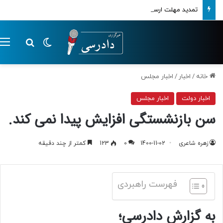
تمدید مهلت ارسال اظهارنامه‌های مالیاتی تا پایان تابستان 1405
تغییر پوسته
م
جستجو ب
خانه
/
اخبار
/
اخبار مجلس
اخبار دولت
اخبار مجلس
سن بازنشستگی افزایش پیدا نمی کند.
زهره شاعری
1400-11-02
0
123
کمتر از چند دقیقه
فهرست راهبردی
به گزارش دادرسی؛