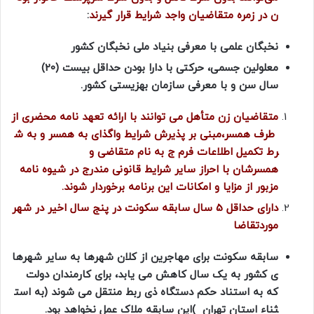
ن
در
زمره
متقاضیان
واجد
شرایط
قرار
گیرند
:
نخبگان
علمی
با
معرفی
بنیاد
ملی
نخبگان
کشور
معلولین
جسمی،
حرکتی
با
دارا
بودن
حداقل
بیست (20)
سال
سن
و
با
معرفی
سازمان
بهزیستی
کشور
.
متقاضیان
زن
متأهل
می
توانند
با
ارائه
تعهد
نامه
محضری
از
طرف
همسر،مبنی
بر
پذیرش
شرایط
واگذای
به
همسر
و
به
ش
رط
تکمیل
اطلاعات
فرم
ج
به
نام
متقاضی
و
همسرشان
با
احراز
سایر
شرایط
قانونی
مندرج
در
شیوه
نامه
مزبور
از
مزایا
و
امکانات
این برنامه برخوردار
شوند
.
دارای حداقل 5 سال سابقه سکونت در پنج سال اخیر در شهر
موردتقاضا
سابقه
سکونت
برای
مهاجرین
از
کلان
شهرها
به
سایر
شهرها
ی
کشور
به
یک
سال
کاهش
می
یابد،
برای
کارمندان
دولت
که
به
استناد
حکم
دستگاه
ذی
ربط
منتقل
می
شوند
)
به
است
ثناء
استان
تهران
(
این
سابقه
ملاک
عمل
نخواهد
بود
.