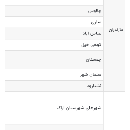
چالوس
ساری
مازندران
عباس اباد
کوهی خیل
چمستان
سلمان شهر
نشتارود
شهرهای شهرستان اراک