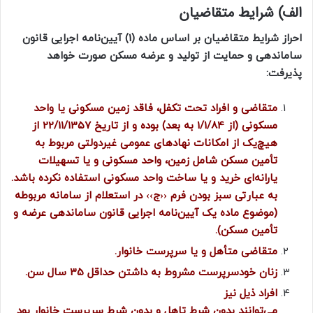
الف) شرایط متقاضیان
احراز شرایط متقاضیان بر اساس ماده (1) آیین‌نامه اجرایی قانون
ساماندهی و حمایت از تولید و عرضه مسکن صورت خواهد
پذیرفت:
متقاضی و افراد تحت تکفل، فاقد زمین مسکونی یا واحد
مسکونی (از 1/1/84 به بعد) بوده و از تاریخ 22/11/1357 از
هیچ‌یک از امکانات نهادهای عمومی غیردولتی مربوط به
تأمین مسکن شامل زمین، واحد مسکونی و یا تسهیلات
یارانه‌ای خرید و یا ساخت واحد مسکونی استفاده نکرده باشد.
به عبارتی سبز بودن فرم ‹‹ج›› در استعلام از سامانه مربوطه
(موضوع ماده یک آیین‌نامه اجرایی قانون ساماندهی عرضه و
تأمین مسکن).
متقاضی متأهل و یا سرپرست خانوار
.
زنان خودسرپرست مشروط به داشتن حداقل 35 سال سن.
افراد
ذیل
نیز
می‌توانند
بدون
شرط
تاهل
و
بدون
شرط
سرپرست
خانوار
بود