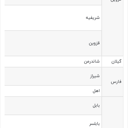
شریفیه
قزوین
گیلان
شاندرمن
شیراز
فارس
اهل
بابل
بابلسر