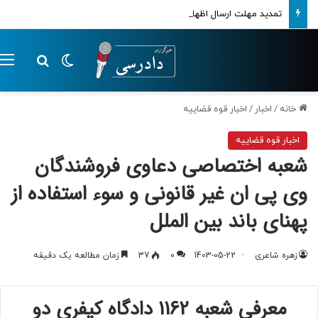
تمدید مهلت ارسال اظهارنامه‌های مالیاتی تا پایان تابستان 1405
تغییر پوسته
م
جستجو ب
خانه
/
اخبار
/
اخبار قوه قضاییه
اخبار قوه قضاییه
شعبه اختصاصی دعاوی فروشندگان
وی پی ان غیر قانونی و سوء استفاده از
پهنای باند بین الملل
زهره شاعری
1403-05-22
0
37
زمان مطالعه یک دقیقه
معرفی شعبه 1162 دادگاه کیفری دو