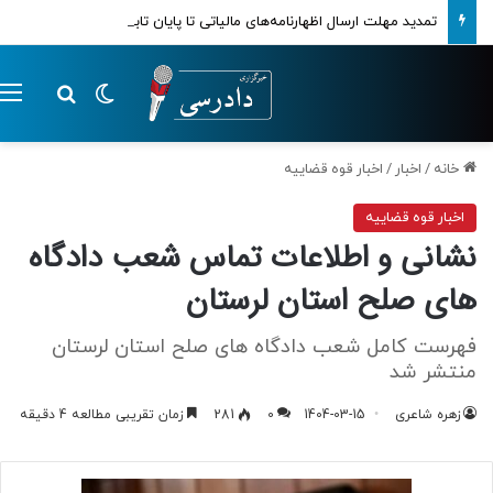
تمدید مهلت ارسال اظهارنامه‌های مالیاتی تا پایان تابستان 1405
تغییر پوسته
م
جستجو ب
خانه
/
اخبار
/
اخبار قوه قضاییه
اخبار قوه قضاییه
نشانی و اطلاعات تماس شعب دادگاه
های صلح استان لرستان
فهرست کامل شعب دادگاه های صلح استان لرستان
منتشر شد
زهره شاعری
1404-03-15
0
281
زمان تقریبی مطالعه 4 دقیقه