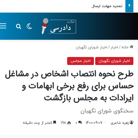
تمدید مهلت ارسال اظهارنامه‌های مالیاتی تا پایان تابستان 1405
تغییر پوسته
م
جستجو ب
خانه
/
اخبار
/
اخبار شورای نگهبان
اخبار شورای نگهبان
اخبار مجلس
طرح نحوه انتصاب اشخاص در مشاغل
حساس برای رفع برخی ابهامات و
ایرادات به مجلس بازگشت
سخنگوی شورای نگهبان
زهره شاعری
1400-09-07
0
198
کمتر از چند دقیقه