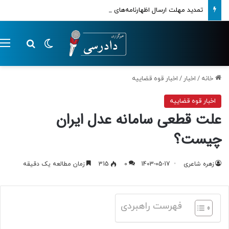
تمدید مهلت ارسال اظهارنامه‌های مالیاتی تا پایان تابستان 1405
تغییر پوسته
م
جستجو ب
خانه
/
اخبار
/
اخبار قوه قضاییه
اخبار قوه قضاییه
علت قطعی سامانه عدل ایران
چیست؟
زهره شاعری
1403-05-17
0
315
زمان مطالعه یک دقیقه
فهرست راهبردی