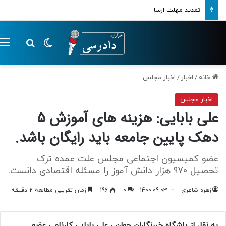
تمدید مهلت ارسال اظهارنامه‌های مالیاتی تا پایان تابستان 1405
تغییر پوسته
م
جستجو ب
خانه
/
اخبار
/
اخبار مجلس
اخبار مجلس
علی بابایی: هزینه های آموزش 5
دهک پایین جامعه باید رایگان باشد.
عضو کمیسیون اجتماعی مجلس علت عمده ترک
تحصیل ۹۷۰ هزار دانش آموز را مسئله اقتصادی دانست.
زهره شاعری
1400-09-03
0
196
زمان تقریبی مطالعه 2 دقیقه
به نقل از باشگاه خبرنگاران جوان ، علی بابایی کارنامی عضو