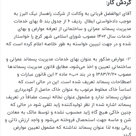
گردش کار:
آقای ابوالفضل قربانی به وکالت از شرکت راهساز نیک البرز به
موجب دادخواستی ابطال ردیف ۶ از جدول بند ۵ بهای خدمات
مدیریت پسماند عمرانی و ساختمانی از تعرفه عوارض و بهای
خدمات سال ۱۴۰۲ مصوب شورای اسلامی شهر کرج را خواستار
شده و در جهت تبیین خواسته به طور خلاصه اعلام کرده است که:
“۱- عوارض مذکور به عنوان بهای خدمات مدیریت پسماند عمرانی و
ساختمانی تعیین و اخذ می‌شود، مطابق قانون مدیریت پسماندها
مصوب ۱۳۸۳/۲/۲۰ و در بند «ب» ماده ۲ این قانون عبارات و
اصطلاحات پسماند تعریف شده است. این در حالی است که
اساساً خاک مخلوط مرغوب به عنوان خاک حاصل از گودبرداری
عنوان پسماند ندارد و مشمول عنوان نخاله نیست مضافاً در تعریف
پسماند اشاره شده از نظر تولیدکننده زاید تلقی شود در حالی که
چنین خاکی هیچ گاه زاید محسوب نشده و توسط مالک به معادن
شن و ماسه جهت استحصال فروخته می‌شود و واجد ارزش ذاتی و
ریالی بوده لذا عنوان پسماند نداشته که مشمول تعیین عوارض
گردد.