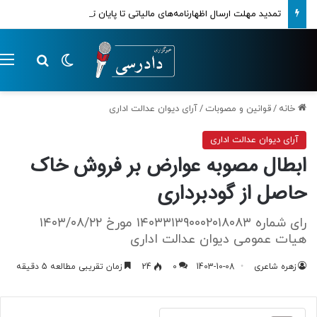
تمدید مهلت ارسال اظهارنامه‌های مالیاتی تا پایان تابستان 1405
تغییر پوسته
م
جستجو ب
خانه
/
قوانین و مصوبات
/
آرای دیوان عدالت اداری
آرای دیوان عدالت اداری
ابطال مصوبه عوارض بر فروش خاک
حاصل از گودبرداری
رای شماره ۱۴‍۰۳۳۱۳۹‍۰‍۰‍۰۲‍۰۱۸‍۰۸۳ مورخ ۱۴‍۰۳/‍۰۸/۲۲
هیات عمومی دیوان عدالت اداری
زهره شاعری
1403-10-08
0
24
زمان تقریبی مطالعه 5 دقیقه