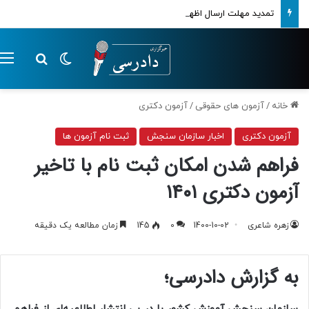
تمدید مهلت ارسال اظهارنامه‌های مالیاتی تا پایان تابستان 1405
تغییر پوسته
م
جستجو ب
خانه
/
آزمون های حقوقی
/
آزمون دکتری
آزمون دکتری
اخبار سازمان سنجش
ثبت نام آزمون ها
فراهم شدن امکان ثبت نام با تاخیر
آزمون دکتری ۱۴۰۱
زهره شاعری
1400-10-02
0
145
زمان مطالعه یک دقیقه
به گزارش دادرسی؛