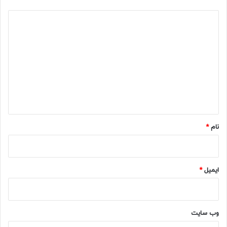
د
ی
د
گ
ا
ه
*
نام
*
ایمیل
*
وب‌ سایت