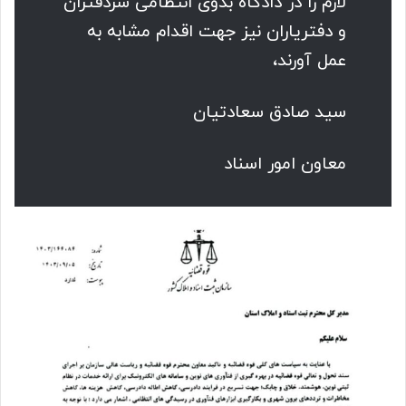
لازم را در دادگاه بدوی انتظامی سردفتران
و دفتریاران نیز جهت اقدام مشابه به
عمل آورند،
سید صادق سعادتیان
معاون امور اسناد