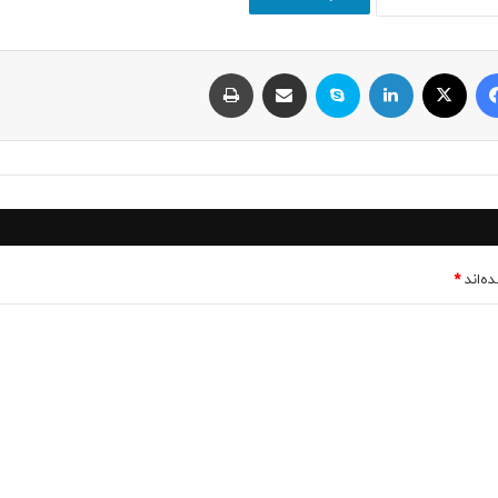
فیسبوک
ایکس
لینکداین
اسکایپ
اشتراک با ایمیل
چاپ
ه‌اند
*