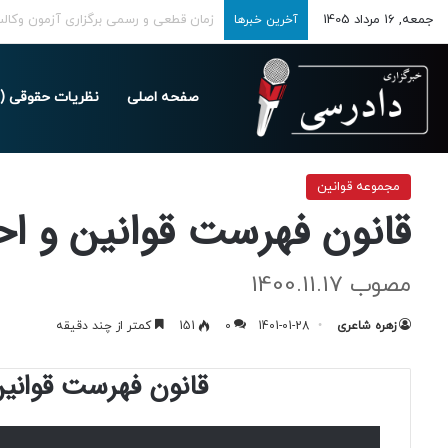
جمعه, 16 مرداد 1405
تمدید مهلت ارسال اظهارنامه‌های مالیاتی تا 
آخرین خبرها
صفحه اصلی
نظریات حقوقی (د
خانه
/
قوانین و مصوبات
/
مجموعه قوانین
/
قانون فهرست قوانین و احکام ن
مجموعه قوانین
قانون فهرست قوانین و اح
مصوب 1400.11.17
زهره شاعری
1401-01-28
0
151
کمتر از چند دقیقه
قانون فهرست قوانین