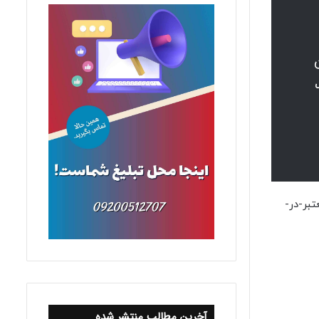
ن
ن-و-احکام-نامعتبر-در-
آخرین مطالب منتشر شده