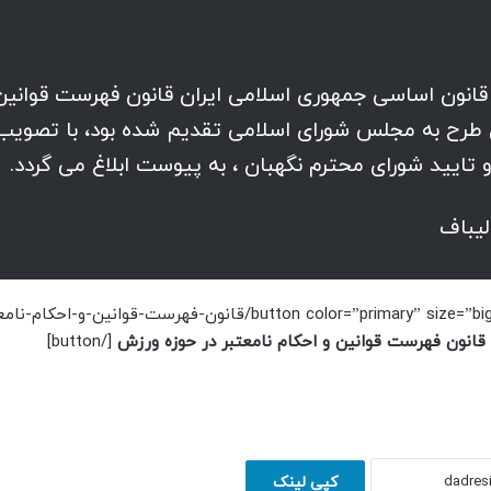
 اجرای اصل یکصد و بیست و سوم (123) قانون اساسی جمهوری اسلامی ایران قانون فهرست قوانی
ان طرح به مجلس شورای اسلامی تقدیم شده بود، با تصویب
یباف
[button color=”primary” size=”big” link=”https://dadresi.net/wp-content/uploads/2022/04/قانون-فهرست-قوانی
قانون فهرست قوانین و احکام نامعتبر در حوزه ورزش
[/button]
کپی لینک