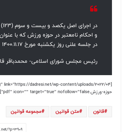
در
و احکام نامعتبر در حوزه ورزش که با عنو
در جلسه علنی روز یکشنبه مورخ 1400.11.17 و تایید شورای محترم نگهبان ، به پیوست ابلاغ می گردد.
رئیس مجلس شورای اسلامی- محمدباقر قال
حوزه-ورزش.pdf” icon=”” target=”true” nofollow=”false”]
قانون
متن قوانین
مجموعه قوانین