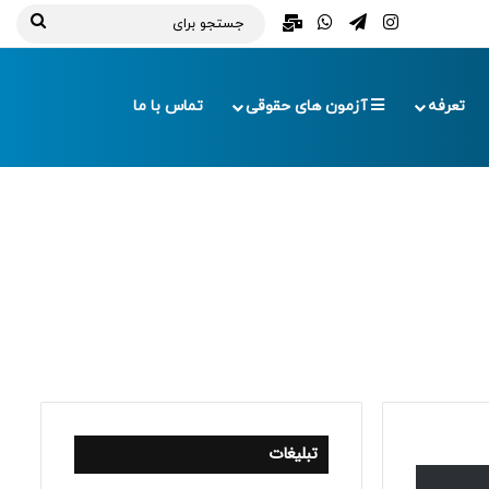
تلگرام
اینستاگرام
واتس آپ
ایمیل
جستج
برای
تعرفه
آزمون های حقوقی
تماس با ما
تبلیغات