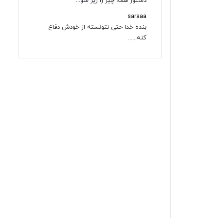
دستور همه چیز را زیر سو...
saraaa
بنده خدا حتی نتونسته از خودش دفاع
کنه......