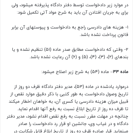
در موارد زیر دادخواست توسط دفتر دادگاه پذیرفته میشود، ولی
برای به جریان افتادن آن باید به شرح مواد آتی تکمیل شود:
۱- هزینه های دادرسی راجع به دادخواست و پیوستهای آن برابر
قانون پرداخت نشده باشد.
۲- وقتی که دادخواست مطابق صدر ماده (۵۱) تنظیم نشده و یا
بندهای (۲)، (۳)، (۴)، (۵) و (۶) آن رعایت نشده باشد.
ماده ۳۳
– ماده (۵۴) به شرح زیر اصلاح میشود:
درموارد یادشده در ماده (۵۳)، مدیر دفتر دادگاه ظرف دو روز از
تاریخ وصول دادخواست به طور کتبی با ذکر دقیق موارد نقص از
قبیل میزان هزینه دادرسی یا کسری آن، به خواهان اخطار میکند
تا ظرف ده روز از تاریخ ابلاغ نسبت به رفع آنها اقدام نماید.
چنانچه در مهلت مقرر نسبت به رفع نقص اقدام نشود، مدیر دفتر
دادگاه و در غیاب وی، جانشین او قرار رد دادخواست را صادر
مینماید. قرار صادره ظرف ده روز از تاریخ ابلاغ قابل شکایت در