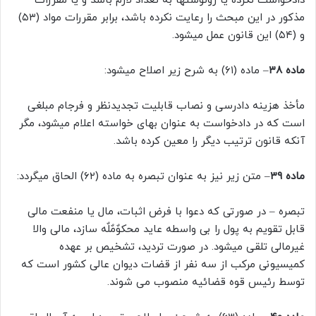
دادخواست نکرده یا رونوشتها به تعداد لازم باشد و یا مقررات
مذکور در این مبحث را رعایت نکرده باشد، برابر مقررات مواد (۵۳)
و (۵۴) این قانون عمل میشود.
ماده ۳۸
– ماده (۶۱) به شرح زیر اصلاح میشود:
مأخذ هزینه دادرسی و نصاب قابلیت تجدیدنظر و فرجام مبلغی
است که در دادخواست به عنوان بهای خواسته اعلام میشود، مگر
آنکه قانون ترتیب دیگر را معین کرده باشد.
ماده ۳۹
– متن زیر نیز به عنوان تبصره به ماده (۶۲) الحاق میگردد:
تبصره – در صورتی که دعوا با فرض اثبات، مال یا منفعت مالی
قابل تقویم به پول را بی واسطه عاید محکوٌمٌلٌه سازد، مالی والا
غیرمالی تلقی میشود. در صورت تردید، تشخیص بر عهده
کمیسیونی مرکب از سه نفر از قضات دیوان عالی کشور است که
توسط رئیس قوه قضائیه منصوب می شوند.