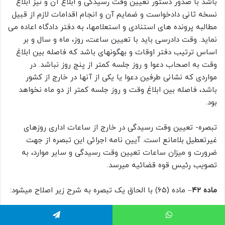
باشد با صدور دستور تعیین وقت رسیدگی و ابلاغ آن و نیز ابلاغ
نسخه ثانی دادخواست و ضمایم آن و انجام اقدامات لازم از قبیل
مطالبه پرونده های استنادی و استعلامها، به دفتر دادگاه اعاده می
نماید. وقت دادرسی باید با تعیین ساعت، روز، ماه و سال و بر
اساس ترتیب دفتر اوقات و بهگونهای باشد که فاصله بین ابلاغ
وقت به اصحاب دعوا و روز جلسه کمتر از پنج روز نباشد. در
مواردی که نشانی طرفین دعوا یا یکی از آنها در خارج از کشور
باشد، فاصله بین ابلاغ وقت و روز جلسه کمتر از دو ماه نخواهد
بود.
تبصره- تعیین وقت رسیدگی در خارج از ساعات اداری روزهای
غیرتعطیل بلامانع است. آیین نامه اجرائی این تبصره از جهت
ضرورت و میزان ساعات تعیین وقت رسیدگی و سایر موارد، به
تصویب رئیس قوه قضائیه میرسد.
ماده ۴۲
– ماده (۶۵) با الحاق یک تبصره به شرح زیر اصلاح میشود:
اگر به موجب یک دادخواست دعاوی متعددی اقامه شوند که دارای
اتس آپ
تلگرام