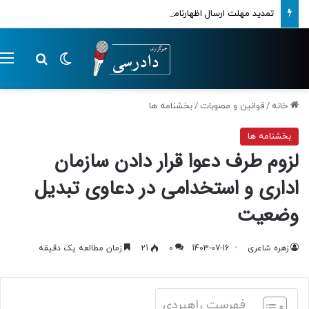
تمدید مهلت ارسال اظهارنامه‌های مالیاتی تا پایان تابستان 1405
تغییر پوسته
م
جستجو ب
خانه
/
قوانین و مصوبات
/
بخشنامه ها
بخشنامه ها
لزوم طرف دعوا قرار دادن سازمان
اداری و استخدامی در دعاوی تبدیل
وضعیت
زهره شاعری
1403-07-16
0
21
زمان مطالعه یک دقیقه
فهرست راهبردی