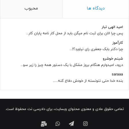
دیدگاه ها
محبوب
امید الهی تبار
پس چرا الان برای ثبت نام میگن باید از محل کار نامه پایان کار...
کارآموز
چرا دکتر بابک جعفری رای نیاورد؟!...
شبنم خوشرو
درود، امیدوارم هنگام بروز مشکل با یک دستور همه چیز را زیر سو...
saraaa
بنده خدا حتی نتونسته از خودش دفاع کنه......
تمامی حقوق مادی و معنوی محتوای وبسایت، برای دادرسی نت محفوظ است.
اینستاگرام
تلگرام
واتس
ایمیل