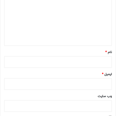
ی
د
گ
ا
ه
*
نام
*
ایمیل
*
وب‌ سایت