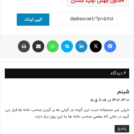
قانون جهش تولید مسکن
کپی لینک
فیسبوک
ایکس
لینکداین
اسکایپ
واتس آپ
اشتراک با ایمیل
چاپ
4 دیدگاه
گ
شبنم
ف
1402-04-10 در 11:05 ق.ظ
ت
خیلی غیر منصفانه است این گونه بار گرانی ها بر گردن صاحب خانه ها قرار می
:
گیرد در حالی که بعضی صاحب خانه ها به این پول نیاز دارند
پاسخ