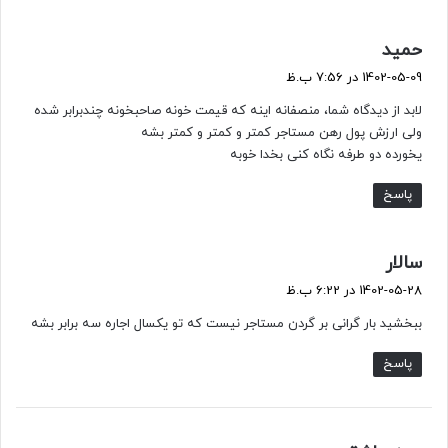
گ
حمید
ف
1402-05-09 در 7:56 ب.ظ
ت
لابد از دیدگاه شما، منصفانه اینه که قیمت خونه صاحبخونه چندبرابر شده
:
ولی ارزش پول رهن مستاجر کمتر و کمتر و کمتر بشه
یخورده دو طرفه نگاه کنی بخدا خوبه
پاسخ
گ
سالار
ف
1402-05-28 در 6:22 ب.ظ
ت
ببخشید بار گرانی بر گردن مستاجر نیست که تو یکسال اجاره سه برابر بشه
:
پاسخ