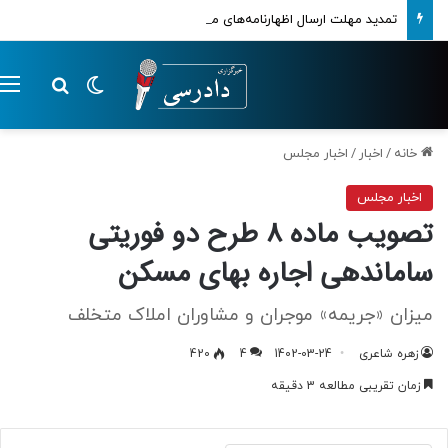
تمدید مهلت ارسال اظهارنامه‌های مالیاتی تا پایان تابستان 1405
تغییر پوسته
م
جستجو ب
خانه
/
اخبار
/
اخبار مجلس
اخبار مجلس
تصویب ماده 8 طرح دو فوریتی
ساماندهی اجاره بهای مسکن
میزان «جریمه» موجران و مشاوران املاک متخلف
زهره شاعری
1402-03-24
4
420
زمان تقریبی مطالعه 3 دقیقه