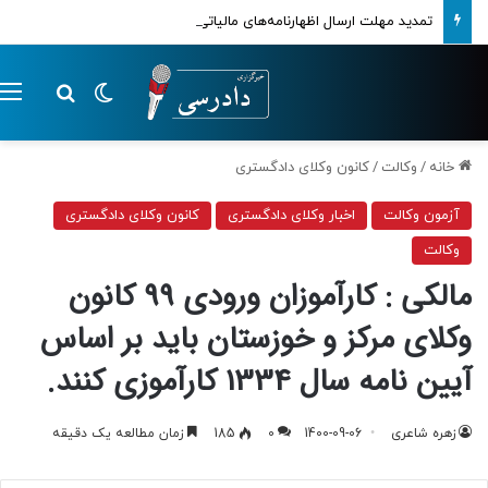
تمدید مهلت ارسال اظهارنامه‌های مالیاتی تا پایان تابستان 1405
تغییر پوسته
م
جستجو ب
خانه
/
وکالت
/
کانون وکلای دادگستری
آزمون وکالت
اخبار وکلای دادگستری
کانون وکلای دادگستری
وکالت
مالکی : کارآموزان ورودی 99 کانون
وکلای مرکز و خوزستان باید بر اساس
آیین نامه سال 1334 کارآموزی کنند.
زهره شاعری
1400-09-06
0
185
زمان مطالعه یک دقیقه