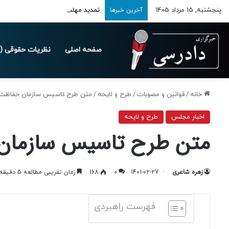
پنجشنبه, 15 مرداد 1405
تمدید مهلت ارسال اظهارنامه‌های مالیاتی
آخرین خبرها
صفحه اصلی
نظریات حقوقی (د
خانه
/
قوانین و مصوبات
/
طرح و لایحه
/
متن طرح تاسیس سازمان حفاظت و
اخبار مجلس
طرح و لایحه
متن طرح تاسیس سازمان 
زهره شاعری
1401-02-27
0
168
زمان تقریبی مطالعه 5 دقیقه
فهرست راهبردی