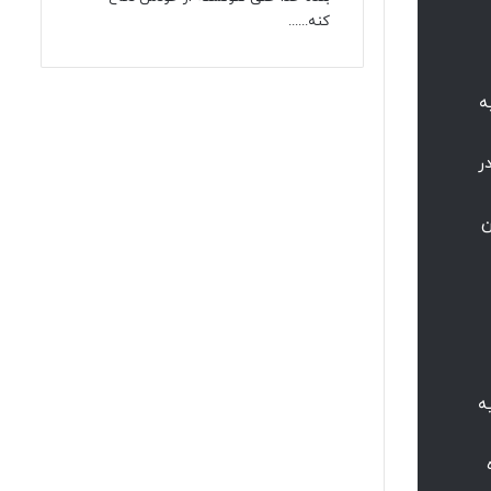
کنه......
ه
ر
ن
ه