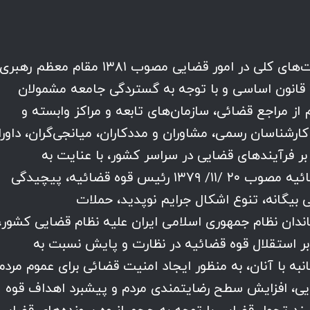
با استناد به بندهای (۸)، (۱۲) و (۱۳) سیاست‌های کلی در امور قضایی مصوب ۱۳۸۱ مقام معظم رهبری
(مدظله العالی)، بند (۱) اصل ۱۵۸ و اصل ۱۶۷ قانون اساسی و با توجه به گستردگی جامعه مشمولان
ز مراجع قضائی، سازمان‌های تابعه و مراکز وابسته و
 کارشناسان رسمی، مشاوران و مددکاران، میانجی‌گران، داور
بر فرآیندهای قضایی در سراسر کشور، با عنایت به
اساسنامه مرکز حفاظت و اطلاعات قوه قضائیه مصوب ۲۰ /۱۱/ ۱۳۷۹ رئیس قوه قضائیه، پیچیدگی
بیگانه، تنوع اشکال جرایم نوپدید، حملات
ندان نظام جمهوری اسلامی ایران علیه نظام قضایی کشور،
 بر استقلال قوه قضائیه در نظارت و پایش نسبت به
به با آنان، به منظور ایجاد امنیت قضائی برای عموم مردم
ایی، افزایش سطح رضایتمندی مردم و پیشبرد اهداف قوه