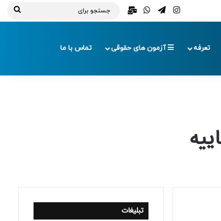
تلگرام
اینستاگرام
واتس آپ
ایمیل
جستج
برای
تعرفه
آزمون های حقوقی
تماس با ما
ییه
تبلیغات