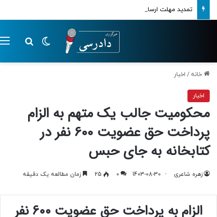
تمدید مهلت ارسال اظهارنامه‌های مالیاتی تا پایان تابستان 1405
تغییر پوسته
م
جستجو ب
خانه
/
اخبار
اخبار
محکومیت جالب یک متهم به الزام
پرداخت حق عضویت 600 نفر در
کتابخانه به جای حبس
زهره شاعری
1403-08-30
0
25
زمان مطالعه یک دقیقه
الزام به پرداخت حق عضویت 600 نفر