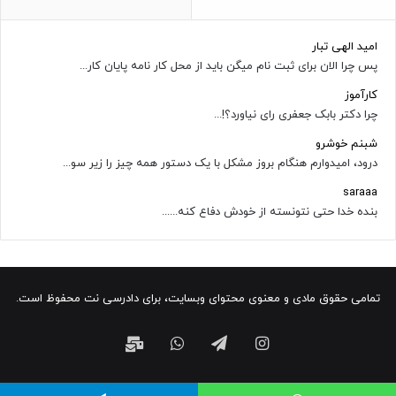
امید الهی تبار
پس چرا الان برای ثبت نام میگن باید از محل کار نامه پایان کار...
کارآموز
چرا دکتر بابک جعفری رای نیاورد؟!...
شبنم خوشرو
درود، امیدوارم هنگام بروز مشکل با یک دستور همه چیز را زیر سو...
saraaa
بنده خدا حتی نتونسته از خودش دفاع کنه......
تمامی حقوق مادی و معنوی محتوای وبسایت، برای دادرسی نت محفوظ است.
اینستاگرام
تلگرام
واتس
ایمیل
آپ