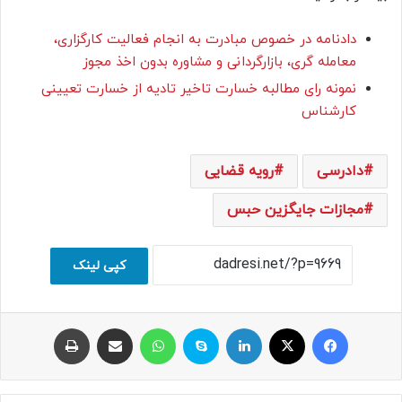
دادنامه در خصوص مبادرت به انجام فعالیت کارگزاری،
معامله گری، بازارگردانی و مشاوره بدون اخذ مجوز
نمونه رای مطالبه خسارت تاخیر تادیه از خسارت تعیینی
کارشناس
دادرسی
رویه قضایی
مجازات جایگزین حبس
کپی لینک
فیسبوک
ایکس
لینکداین
اسکایپ
واتس آپ
اشتراک با ایمیل
چاپ