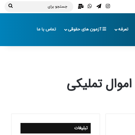
تلگرام
اینستاگرام
واتس آپ
ایمیل
جستج
برای
تعرفه
آزمون های حقوقی
تماس با ما
 اموال تملیکی
تبلیغات